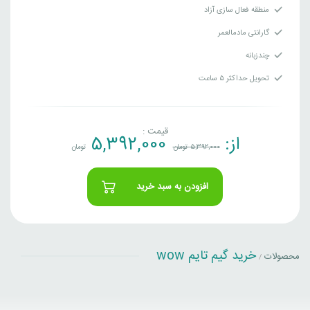
منطقه فعال سازی آزاد
گارانتی مادمالعمر
چندزبانه
تحویل حداکثر ۵ ساعت
قیمت :
از:
5,392,000
5,392,000
تومان
تومان
افزودن به سبد خرید
خرید گیم تایم wow
محصولات
/