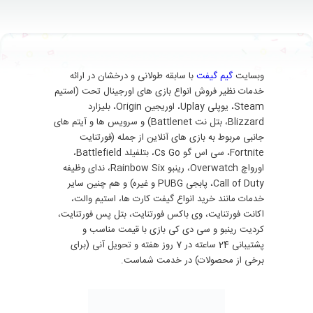
وبسایت
گیم گیفت
با سابقه طولانی و درخشان در ارائه
خدمات نظیر فروش انواع بازی های اورجینال تحت (استیم
Steam، یوپلی Uplay، اوریجین Origin، بلیزارد
Blizzard، بتل نت Battlenet) و سرویس ها و آیتم های
جانبی مربوط به بازی های آنلاین از جمله (فورتنایت
Fortnite، سی اس گو Cs Go، بتلفیلد Battlefield،
اورواچ Overwatch، رینبو Rainbow Six، ندای وظیفه
Call of Duty، پابجی PUBG و غیره) و هم چنین سایر
خدمات مانند خرید انواع گیفت کارت ها، استیم والت،
اکانت فورتنایت، وی باکس فورتنایت، بتل پس فورتنایت،
کردیت رینبو و سی دی کی بازی با قیمت مناسب و
پشتیبانی 24 ساعته در 7 روز هفته و تحویل آنی (برای
برخی از محصولات) در خدمت شماست.