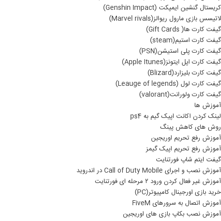
کریستال گنشین ایمپکت (Genshin Impact)
لاتیسس بازی مارول ریوالز(Marvel rivals)
گیفت کارت ها( Gift Cards)
گیفت کارت استیم(steam)
گیفت کارت پلی استیشن(PSN)
گیفت کارت اپل ایتونز(Apple Itunes)
گیفت کارت بلیزارد(Blizard)
گیفت کارت لول (Leauge of legends)
گیفت کارت ولورانت(valorant)
آموزش ها
لینک کردن اکانت اپیک گیم به ps4
روش های کاهش پینگ
آموزش رفع تحریم اوریجین
آموزش رفع تحریم اپیک گیمز
گیفت ایتم شاپ فورتنایت
آموزش نصب و اجرای Call of Duty Mobile در اندروید
آموزش غیر فعال کردن ورود ۲ مرحله ای فورتنایت
خرید بازی اورجینال کامپیوتر(PC)
آموزش اتصال به سرورهای FiveM
آموزش نصب بکاپ بازی های اوریجین