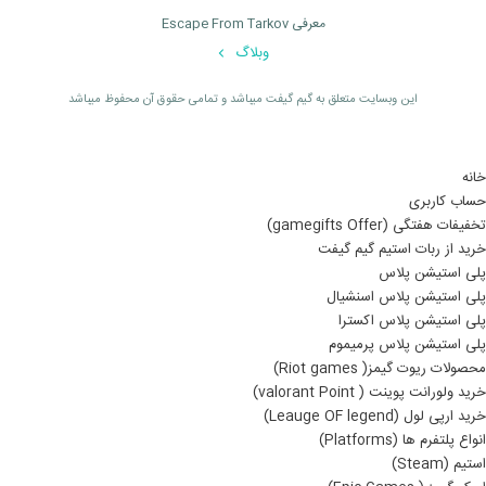
معرفی Escape From Tarkov
وبلاگ
اين وبسايت متعلق به گیم گیفت ميباشد و تمامی حقوق آن محفوظ ميباشد
خانه
حساب کاربری
تخفیفات هفتگی (gamegifts Offer)
خرید از ربات استیم گیم گیفت
پلی استیشن پلاس
پلی استیشن پلاس اسنشیال
پلی استیشن پلاس اکسترا
پلی استیشن پلاس پرمیموم
محصولات ریوت گیمز( Riot games)
خرید ولورانت پوینت ( valorant Point)
خرید ارپی لول (Leauge OF legend)
انواع پلتفرم ها (Platforms)
استیم (Steam)