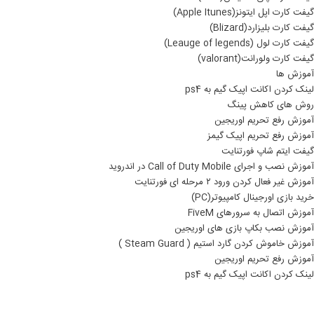
گیفت کارت اپل ایتونز(Apple Itunes)
گیفت کارت بلیزارد(Blizard)
گیفت کارت لول (Leauge of legends)
گیفت کارت ولورانت(valorant)
آموزش ها
لینک کردن اکانت اپیک گیم به ps4
روش های کاهش پینگ
آموزش رفع تحریم اوریجین
آموزش رفع تحریم اپیک گیمز
گیفت ایتم شاپ فورتنایت
آموزش نصب و اجرای Call of Duty Mobile در اندروید
آموزش غیر فعال کردن ورود ۲ مرحله ای فورتنایت
خرید بازی اورجینال کامپیوتر(PC)
آموزش اتصال به سرورهای FiveM
آموزش نصب بکاپ بازی های اوریجین
آموزش خاموش کردن گارد استیم ( Steam Guard )
آموزش رفع تحریم اوریجین
لینک کردن اکانت اپیک گیم به ps4