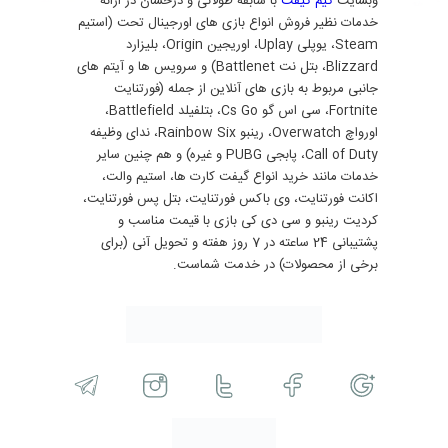
وبسایت
گیم گیفت
با سابقه طولانی و درخشان در ارائه
خدمات نظیر فروش انواع بازی های اورجینال تحت (استیم
Steam، یوپلی Uplay، اوریجین Origin، بلیزارد
Blizzard، بتل نت Battlenet) و سرویس ها و آیتم های
جانبی مربوط به بازی های آنلاین از جمله (فورتنایت
Fortnite، سی اس گو Cs Go، بتلفیلد Battlefield،
اورواچ Overwatch، رینبو Rainbow Six، ندای وظیفه
Call of Duty، پابجی PUBG و غیره) و هم چنین سایر
خدمات مانند خرید انواع گیفت کارت ها، استیم والت،
اکانت فورتنایت، وی باکس فورتنایت، بتل پس فورتنایت،
کردیت رینبو و سی دی کی بازی با قیمت مناسب و
پشتیبانی 24 ساعته در 7 روز هفته و تحویل آنی (برای
برخی از محصولات) در خدمت شماست.