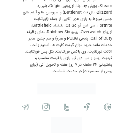
Steam، یوپلی Uplay، اوریجین Origin، بلیزارد
Blizzard، بتل نت Battlenet) و سرویس ها و آیتم های
جانبی مربوط به بازی های آنلاین از جمله (فورتنایت
Fortnite، سی اس گو Cs Go، بتلفیلد Battlefield،
اورواچ Overwatch، رینبو Rainbow Six، ندای وظیفه
Call of Duty، پابجی PUBG و غیره) و هم چنین سایر
خدمات مانند خرید انواع گیفت کارت ها، استیم والت،
اکانت فورتنایت، وی باکس فورتنایت، بتل پس فورتنایت،
کردیت رینبو و سی دی کی بازی با قیمت مناسب و
پشتیبانی 24 ساعته در 7 روز هفته و تحویل آنی (برای
برخی از محصولات) در خدمت شماست.