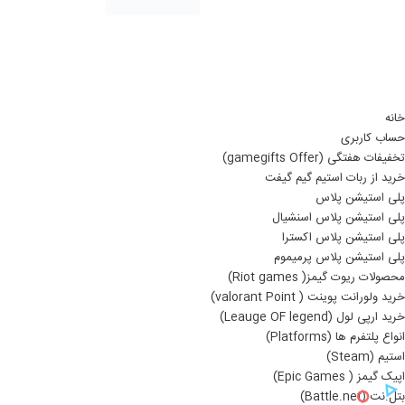
خانه
حساب کاربری
تخفیفات هفتگی (gamegifts Offer)
خرید از ربات استیم گیم گیفت
پلی استیشن پلاس
پلی استیشن پلاس اسنشیال
پلی استیشن پلاس اکسترا
پلی استیشن پلاس پرمیموم
محصولات ریوت گیمز( Riot games)
خرید ولورانت پوینت ( valorant Point)
خرید ارپی لول (Leauge OF legend)
انواع پلتفرم ها (Platforms)
استیم (Steam)
اپیک گیمز ( Epic Games)
بتل.نت (Battle.net)