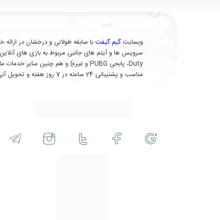
وبسایت
گیم گیفت
Duty، پابجی PUBG و غیره) و هم چنین 
مناسب و پشتیبانی 24 ساعته در 7 روز هفته و تحویل آنی (برای برخی از محصولات) در خدمت شماست.