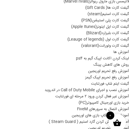
لاتیسس بازی مارول ریوالز(Marvel rivals)
گیفت کارت ها( Gift Cards)
گیفت کارت استیم(steam)
گیفت کارت پلی استیشن(PSN)
گیفت کارت اپل ایتونز(Apple Itunes)
گیفت کارت بلیزارد(Blizard)
گیفت کارت لول (Leauge of legends)
گیفت کارت ولورانت(valorant)
آموزش ها
لینک کردن اکانت اپیک گیم به ps4
روش های کاهش پینگ
آموزش رفع تحریم اوریجین
آموزش رفع تحریم اپیک گیمز
گیفت ایتم شاپ فورتنایت
آموزش نصب و اجرای Call of Duty Mobile در اندروید
آموزش غیر فعال کردن ورود ۲ مرحله ای فورتنایت
خرید بازی اورجینال کامپیوتر(PC)
آموزش اتصال به سرورهای FiveM
آموزش نصب بکاپ بازی های اوریجین
0
آموزش خاموش کردن گارد استیم ( Steam Guard )
آموزش رفع تحریم اوریجین