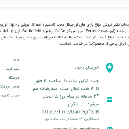
سایر خدمات مانند خرید انواع گیفت کارت ها، استیم والت، اکانت فورتنایت، وی باکس فورتنای
خانه
خوزستان دزفول
سبد خرید
فروشگاه
چت آنلاین سایت از ساعت 12 ظهر
قوانین فروشگاه
تا 12 شب فعال است. سفارشات هم
24 ساعته در تمام روز ها انجام
حساب کاربری
میشود
تلگرام :
/
https://t.me/GamegiftsIR
پاسخگویی 24 ساعته در تمام ساعات روز