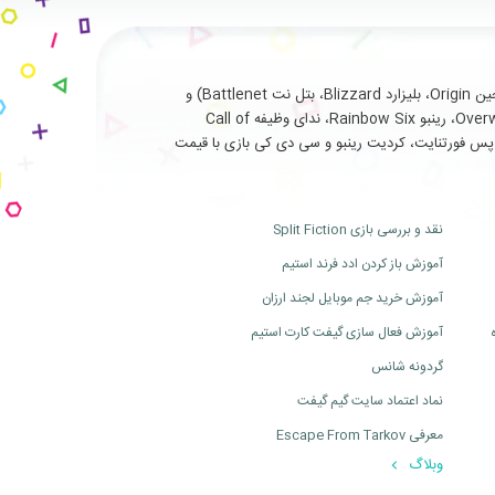
با سابقه طولانی و درخشان در ارائه خدمات نظیر فروش انواع بازی های اورجینال تحت (استیم Steam، یوپلی Uplay، اوریجین Origin، بلیزارد Blizzard، بتل نت Battlenet) و
سرویس ها و آیتم های جانبی مربوط به بازی های آنلاین از جمله (فورتنایت Fortnite، سی اس گو Cs Go، بتلفیلد Battlefield، اورواچ Overwatch، رینبو Rainbow Six، ندای وظیفه Call of
ت، بتل پس فورتنایت، کردیت رینبو و سی دی کی بازی با قیمت
نقد و بررسی بازی Split Fiction
آموزش باز کردن ادد فرند استیم
آموزش خرید جم موبایل لجند ارزان
آموزش فعال سازی گیفت کارت استیم
گردونه شانس
نماد اعتماد سایت گیم گیفت
معرفی Escape From Tarkov
وبلاگ