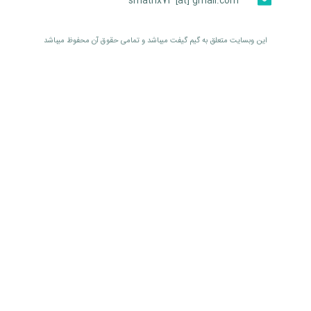
smatrix74 [at] gmail.com
اين وبسايت متعلق به گیم گیفت ميباشد و تمامی حقوق آن محفوظ ميباشد