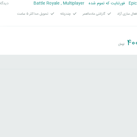
Epi
فورتنایت که تموم شده
Multiplayer
,
Battle Royale
18 دیدگا
عال سازی آزاد
گارانتی مادمالعمر
چندزبانه
تحویل حداکثر ۵ ساعت
40
تومان