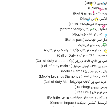
اوریجین (Origin)
یوپلی (Uplay)
ریوت گیمز( Riot Games)
ایکس باکس (Xbox)
محصولات فورتنایت(Fortnite)
استارتر پک فورتنایت(Starter pack)
ویباکس فورتنایت(Vbucks)
بتل پس فورتنایت(Battle pass)
دیگر پک های فورتنایت
خدمات گیفت فورتنایت(گیفت ایتم شاپ فورتنایت)
محصولات کالاف دیوتی ( Call of Duty)
سی پی بازی کالاف وارزون(Call of duty warzone Cp)
سی پی کالاف دیوتی موبایل( Call of duty mobile)
بازی های موبایل( Mobile Games)
الماس موبایل لجند ( Mobile Legends Diamonds)
خرید سی پی کالاف موبایل(Call of duty Mobile)
یوسی پایجی (UC Pbug)
جم فری فایر ( Free Fire)
ویباکس و ایتم های فورتنایت(Fortnite Items)
کریستال گنشین ایمپکت (Genshin Impact)