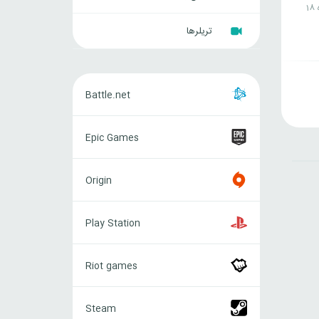
ه
تریلرها
Battle.net
Battle.net
Epic
Epic Games
Games
Origin
Origin
Play
Play Station
Station
Riot
Riot games
games
Steam
Steam