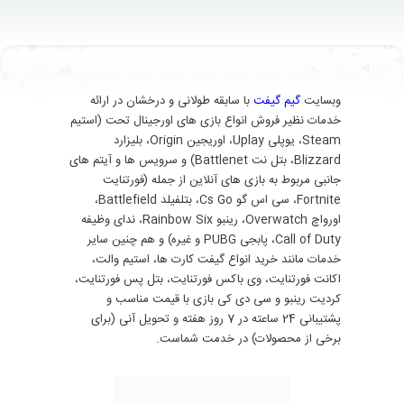
وبسایت
گیم گیفت
با سابقه طولانی و درخشان در ارائه
خدمات نظیر فروش انواع بازی های اورجینال تحت (استیم
Steam، یوپلی Uplay، اوریجین Origin، بلیزارد
Blizzard، بتل نت Battlenet) و سرویس ها و آیتم های
جانبی مربوط به بازی های آنلاین از جمله (فورتنایت
Fortnite، سی اس گو Cs Go، بتلفیلد Battlefield،
اورواچ Overwatch، رینبو Rainbow Six، ندای وظیفه
Call of Duty، پابجی PUBG و غیره) و هم چنین سایر
خدمات مانند خرید انواع گیفت کارت ها، استیم والت،
اکانت فورتنایت، وی باکس فورتنایت، بتل پس فورتنایت،
کردیت رینبو و سی دی کی بازی با قیمت مناسب و
پشتیبانی 24 ساعته در 7 روز هفته و تحویل آنی (برای
برخی از محصولات) در خدمت شماست.