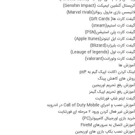
کریستال گنشین ایمپکت (Genshin Impact)
لاتیسس بازی مارول ریوالز(Marvel rivals)
گیفت کارت ها( Gift Cards)
گیفت کارت استیم(steam)
گیفت کارت پلی استیشن(PSN)
گیفت کارت اپل ایتونز(Apple Itunes)
گیفت کارت بلیزارد(Blizard)
گیفت کارت لول (Leauge of legends)
گیفت کارت ولورانت(valorant)
آموزش ها
لینک کردن اکانت اپیک گیم به ps4
روش های کاهش پینگ
آموزش رفع تحریم اوریجین
آموزش رفع تحریم اپیک گیمز
گیفت ایتم شاپ فورتنایت
آموزش نصب و اجرای Call of Duty Mobile در اندروید
آموزش غیر فعال کردن ورود ۲ مرحله ای فورتنایت
خرید بازی اورجینال کامپیوتر(PC)
آموزش اتصال به سرورهای FiveM
آموزش نصب بکاپ بازی های اوریجین