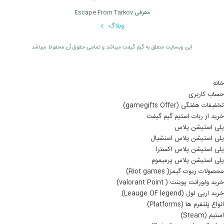
معرفی Escape From Tarkov
وبلاگ
اين وبسايت متعلق به گیم گیفت ميباشد و تمامی حقوق آن محفوظ ميباشد
خانه
حساب کاربری
تخفیفات هفتگی (gamegifts Offer)
خرید از ربات استیم گیم گیفت
پلی استیشن پلاس
پلی استیشن پلاس اسنشیال
پلی استیشن پلاس اکسترا
پلی استیشن پلاس پرمیموم
محصولات ریوت گیمز( Riot games)
خرید ولورانت پوینت ( valorant Point)
خرید ارپی لول (Leauge OF legend)
انواع پلتفرم ها (Platforms)
استیم (Steam)