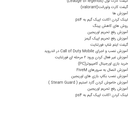
گیفت کارت لول (Leauge of legends)
گیفت کارت ولورانت(valorant)
آموزش ها
لینک کردن اکانت اپیک گیم به ps4
روش های کاهش پینگ
آموزش رفع تحریم اوریجین
آموزش رفع تحریم اپیک گیمز
گیفت ایتم شاپ فورتنایت
آموزش نصب و اجرای Call of Duty Mobile در اندروید
آموزش غیر فعال کردن ورود ۲ مرحله ای فورتنایت
خرید بازی اورجینال کامپیوتر(PC)
آموزش اتصال به سرورهای FiveM
آموزش نصب بکاپ بازی های اوریجین
آموزش خاموش کردن گارد استیم ( Steam Guard )
آموزش رفع تحریم اوریجین
لینک کردن اکانت اپیک گیم به ps4