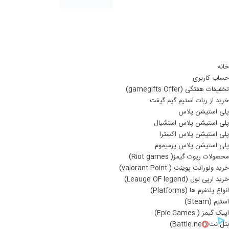
خانه
حساب کاربری
تخفیفات هفتگی (gamegifts Offer)
خرید از ربات استیم گیم گیفت
پلی استیشن پلاس
پلی استیشن پلاس اسنشیال
پلی استیشن پلاس اکسترا
پلی استیشن پلاس پرمیموم
محصولات ریوت گیمز( Riot games)
خرید ولورانت پوینت ( valorant Point)
خرید ارپی لول (Leauge OF legend)
انواع پلتفرم ها (Platforms)
استیم (Steam)
اپیک گیمز ( Epic Games)
بتل.نت (Battle.net)