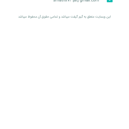
smatrix74 [at] gmail.com
اين وبسايت متعلق به گیم گیفت ميباشد و تمامی حقوق آن محفوظ ميباشد