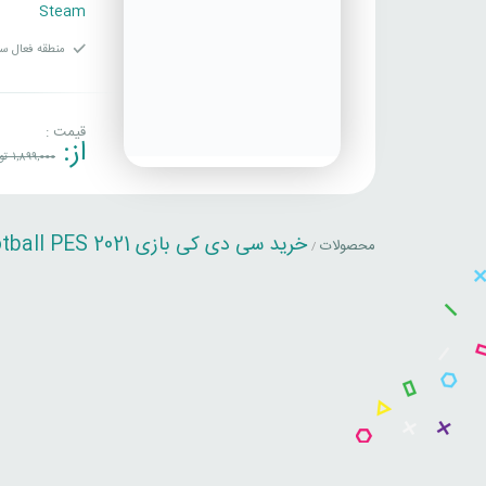
Steam
منطقه فعال سا
قیمت :
از:
1,899,000
تو
خرید سی دی کی بازی eFootball PES 2021
محصولات
/