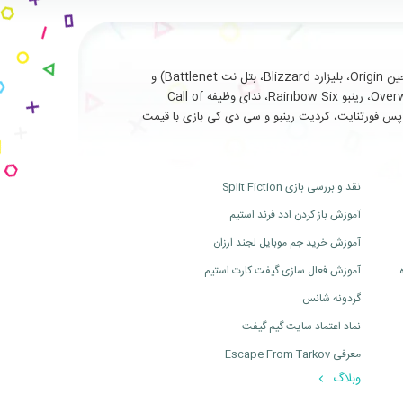
با سابقه طولانی و درخشان در ارائه خدمات نظیر فروش انواع بازی های اورجینال تحت (استیم Steam، یوپلی Uplay، اوریجین Origin، بلیزارد Blizzard، بتل نت Battlenet) و
سرویس ها و آیتم های جانبی مربوط به بازی های آنلاین از جمله (فورتنایت Fortnite، سی اس گو Cs Go، بتلفیلد Battlefield، اورواچ Overwatch، رینبو Rainbow Six، ندای وظیفه Call of
ت، بتل پس فورتنایت، کردیت رینبو و سی دی کی بازی با قیمت
نقد و بررسی بازی Split Fiction
آموزش باز کردن ادد فرند استیم
آموزش خرید جم موبایل لجند ارزان
آموزش فعال سازی گیفت کارت استیم
گردونه شانس
نماد اعتماد سایت گیم گیفت
معرفی Escape From Tarkov
وبلاگ