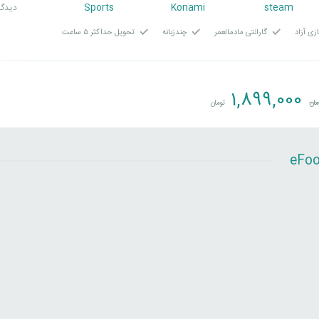
Sports
Konami
steam
3 دیدگا
زی آزاد
گارانتی مادمالعمر
چندزبانه
تحویل حداکثر ۵ ساعت
1,899,000
مان
تومان