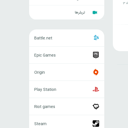
ه
تریلرها
Battle.net
Battle.net
Epic
Epic Games
Games
Origin
Origin
Play
Play Station
Station
Riot
Riot games
games
Steam
Steam