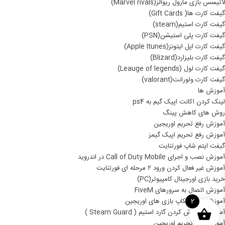
لاتیسس بازی مارول ریوالز(Marvel rivals)
گیفت کارت ها( Gift Cards)
گیفت کارت استیم(steam)
گیفت کارت پلی استیشن(PSN)
گیفت کارت اپل ایتونز(Apple Itunes)
گیفت کارت بلیزارد(Blizard)
گیفت کارت لول (Leauge of legends)
گیفت کارت ولورانت(valorant)
آموزش ها
لینک کردن اکانت اپیک گیم به ps4
روش های کاهش پینگ
آموزش رفع تحریم اوریجین
آموزش رفع تحریم اپیک گیمز
گیفت ایتم شاپ فورتنایت
آموزش نصب و اجرای Call of Duty Mobile در اندروید
آموزش غیر فعال کردن ورود ۲ مرحله ای فورتنایت
خرید بازی اورجینال کامپیوتر(PC)
آموزش اتصال به سرورهای FiveM
آموزش نصب بکاپ بازی های اوریجین
2
آموزش خاموش کردن گارد استیم ( Steam Guard )
آموزش رفع تحریم اوریجین