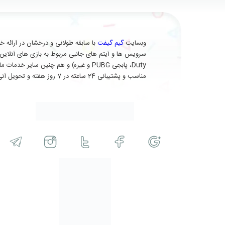
وبسایت
گیم گیفت
Duty، پابجی PUBG و غیره) و هم چنین 
مناسب و پشتیبانی 24 ساعته در 7 روز هفته و تحویل آنی (برای برخی از محصولات) در خدمت شماست.