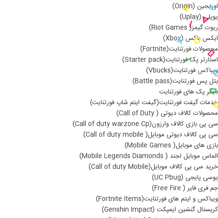
اوریجین (Origin)
یوپلی (Uplay)
ریوت گیمز( Riot Games)
ایکس باکس (Xbox)
محصولات فورتنایت(Fortnite)
استارتر پک فورتنایت(Starter pack)
ویباکس فورتنایت(Vbucks)
بتل پس فورتنایت(Battle pass)
دیگر پک های فورتنایت
خدمات گیفت فورتنایت(گیفت ایتم شاپ فورتنایت)
محصولات کالاف دیوتی ( Call of Duty)
سی پی بازی کالاف وارزون(Call of duty warzone Cp)
سی پی کالاف دیوتی موبایل( Call of duty mobile)
بازی های موبایل( Mobile Games)
الماس موبایل لجند ( Mobile Legends Diamonds)
خرید سی پی کالاف موبایل(Call of duty Mobile)
یوسی پایجی (UC Pbug)
جم فری فایر ( Free Fire)
ویباکس و ایتم های فورتنایت(Fortnite Items)
کریستال گنشین ایمپکت (Genshin Impact)