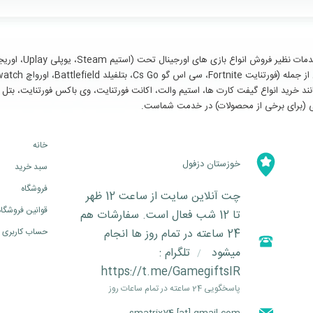
سایر خدمات مانند خرید انواع گیفت کارت ها، استیم والت، اکانت فورتنایت، وی باکس فورتنای
خانه
خوزستان دزفول
سبد خرید
فروشگاه
چت آنلاین سایت از ساعت 12 ظهر
قوانین فروشگاه
تا 12 شب فعال است. سفارشات هم
24 ساعته در تمام روز ها انجام
حساب کاربری
میشود
تلگرام :
/
https://t.me/GamegiftsIR
پاسخگویی 24 ساعته در تمام ساعات روز