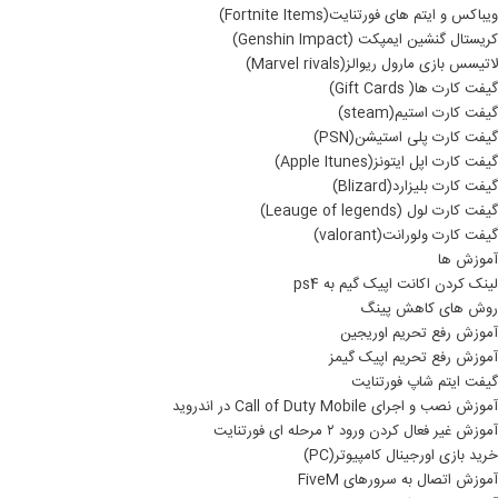
ویباکس و ایتم های فورتنایت(Fortnite Items)
کریستال گنشین ایمپکت (Genshin Impact)
لاتیسس بازی مارول ریوالز(Marvel rivals)
گیفت کارت ها( Gift Cards)
گیفت کارت استیم(steam)
گیفت کارت پلی استیشن(PSN)
گیفت کارت اپل ایتونز(Apple Itunes)
گیفت کارت بلیزارد(Blizard)
گیفت کارت لول (Leauge of legends)
گیفت کارت ولورانت(valorant)
آموزش ها
لینک کردن اکانت اپیک گیم به ps4
روش های کاهش پینگ
آموزش رفع تحریم اوریجین
آموزش رفع تحریم اپیک گیمز
گیفت ایتم شاپ فورتنایت
آموزش نصب و اجرای Call of Duty Mobile در اندروید
آموزش غیر فعال کردن ورود ۲ مرحله ای فورتنایت
خرید بازی اورجینال کامپیوتر(PC)
آموزش اتصال به سرورهای FiveM