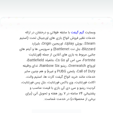
وبسایت
گیم گیفت
با سابقه طولانی و درخشان در ارائه
خدمات نظیر فروش انواع بازی های اورجینال تحت (استیم
Steam، یوپلی Uplay، اوریجین Origin، بلیزارد
Blizzard، بتل نت Battlenet) و سرویس ها و آیتم های
جانبی مربوط به بازی های آنلاین از جمله (فورتنایت
Fortnite، سی اس گو Cs Go، بتلفیلد Battlefield،
اورواچ Overwatch، رینبو Rainbow Six، ندای وظیفه
Call of Duty، پابجی PUBG و غیره) و هم چنین سایر
خدمات مانند خرید انواع گیفت کارت ها، استیم والت،
اکانت فورتنایت، وی باکس فورتنایت، بتل پس فورتنایت،
کردیت رینبو و سی دی کی بازی با قیمت مناسب و
پشتیبانی 24 ساعته در 7 روز هفته و تحویل آنی (برای
برخی از محصولات) در خدمت شماست.