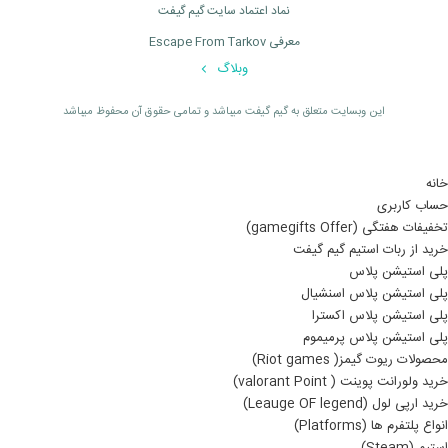
نماد اعتماد سایت گیم گیفت
معرفی Escape From Tarkov
وبلاگ
اين وبسايت متعلق به گیم گیفت ميباشد و تمامی حقوق آن محفوظ ميباشد
خانه
حساب کاربری
تخفیفات هفتگی (gamegifts Offer)
خرید از ربات استیم گیم گیفت
پلی استیشن پلاس
پلی استیشن پلاس اسنشیال
پلی استیشن پلاس اکسترا
پلی استیشن پلاس پرمیموم
محصولات ریوت گیمز( Riot games)
خرید ولورانت پوینت ( valorant Point)
خرید ارپی لول (Leauge OF legend)
انواع پلتفرم ها (Platforms)