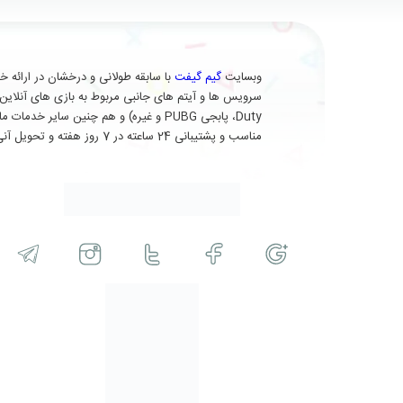
وبسایت
گیم گیفت
Duty، پابجی PUBG و غیره) و هم چنین 
مناسب و پشتیبانی 24 ساعته در 7 روز هفته و تحویل آنی (برای برخی از محصولات) در خدمت شماست.