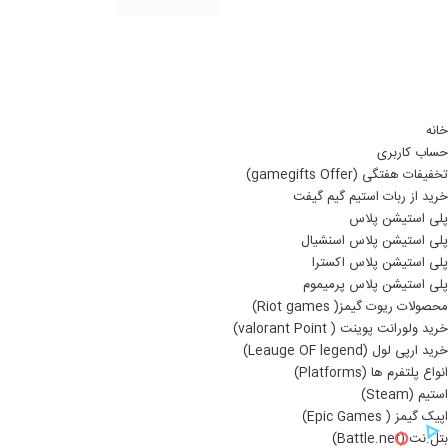
خانه
حساب کاربری
تخفیفات هفتگی (gamegifts Offer)
خرید از ربات استیم گیم گیفت
پلی استیشن پلاس
پلی استیشن پلاس اسنشیال
پلی استیشن پلاس اکسترا
پلی استیشن پلاس پرمیموم
محصولات ریوت گیمز( Riot games)
خرید ولورانت پوینت ( valorant Point)
خرید ارپی لول (Leauge OF legend)
انواع پلتفرم ها (Platforms)
استیم (Steam)
اپیک گیمز ( Epic Games)
بتل.نت (Battle.net)