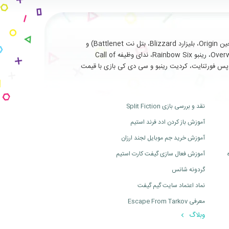
با سابقه طولانی و درخشان در ارائه خدمات نظیر فروش انواع بازی های اورجینال تحت (استیم Steam، یوپلی Uplay، اوریجین Origin، بلیزارد Blizzard، بتل نت Battlenet) و
سرویس ها و آیتم های جانبی مربوط به بازی های آنلاین از جمله (فورتنایت Fortnite، سی اس گو Cs Go، بتلفیلد Battlefield، اورواچ Overwatch، رینبو Rainbow Six، ندای وظیفه Call of
ت، بتل پس فورتنایت، کردیت رینبو و سی دی کی بازی با قیمت
نقد و بررسی بازی Split Fiction
آموزش باز کردن ادد فرند استیم
آموزش خرید جم موبایل لجند ارزان
آموزش فعال سازی گیفت کارت استیم
گردونه شانس
نماد اعتماد سایت گیم گیفت
معرفی Escape From Tarkov
وبلاگ