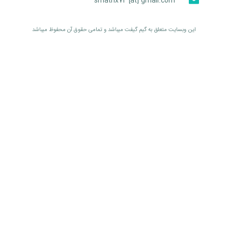
smatrix74 [at] gmail.com
اين وبسايت متعلق به گیم گیفت ميباشد و تمامی حقوق آن محفوظ ميباشد