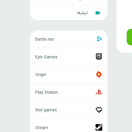
تریلرها
Battle.net
Battle.net
Epic
Epic Games
Games
Origin
Origin
Play
Play Station
Station
Riot
Riot games
games
Steam
Steam