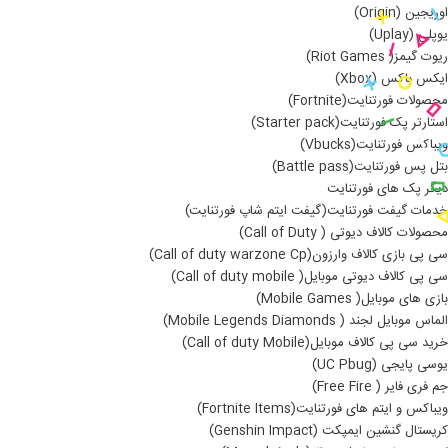
اوریجین (Origin)
یوپلی (Uplay)
ریوت گیمز( Riot Games)
ایکس باکس (Xbox)
محصولات فورتنایت(Fortnite)
استارتر پک فورتنایت(Starter pack)
ویباکس فورتنایت(Vbucks)
بتل پس فورتنایت(Battle pass)
دیگر پک های فورتنایت
خدمات گیفت فورتنایت(گیفت ایتم شاپ فورتنایت)
محصولات کالاف دیوتی ( Call of Duty)
سی پی بازی کالاف وارزون(Call of duty warzone Cp)
سی پی کالاف دیوتی موبایل( Call of duty mobile)
بازی های موبایل( Mobile Games)
الماس موبایل لجند ( Mobile Legends Diamonds)
خرید سی پی کالاف موبایل(Call of duty Mobile)
یوسی پایجی (UC Pbug)
جم فری فایر ( Free Fire)
ویباکس و ایتم های فورتنایت(Fortnite Items)
کریستال گنشین ایمپکت (Genshin Impact)