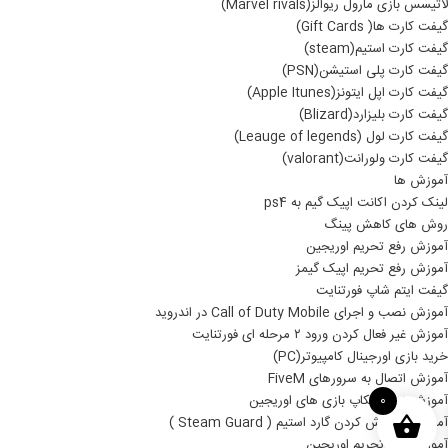
لاتیسس بازی مارول ریوالز(Marvel rivals)
گیفت کارت ها( Gift Cards)
گیفت کارت استیم(steam)
گیفت کارت پلی استیشن(PSN)
گیفت کارت اپل ایتونز(Apple Itunes)
گیفت کارت بلیزارد(Blizard)
گیفت کارت لول (Leauge of legends)
گیفت کارت ولورانت(valorant)
آموزش ها
لینک کردن اکانت اپیک گیم به ps4
روش های کاهش پینگ
آموزش رفع تحریم اوریجین
آموزش رفع تحریم اپیک گیمز
گیفت ایتم شاپ فورتنایت
آموزش نصب و اجرای Call of Duty Mobile در اندروید
آموزش غیر فعال کردن ورود ۲ مرحله ای فورتنایت
خرید بازی اورجینال کامپیوتر(PC)
آموزش اتصال به سرورهای FiveM
آموزش نصب بکاپ بازی های اوریجین
0
آموزش خاموش کردن گارد استیم ( Steam Guard )
آموزش رفع تحریم اوریجین