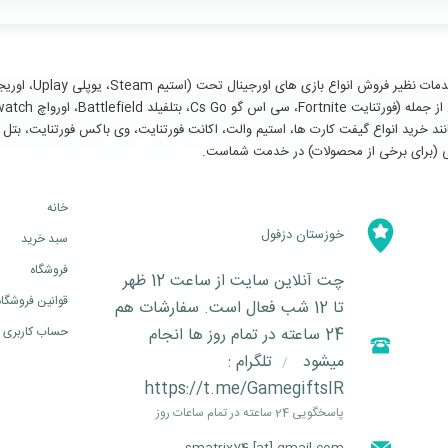
سایر خدمات مانند خرید انواع گیفت کارت ها، استیم والت، اکانت فورتنایت، وی باکس فورتنای
خانه
خوزستان دزفول
سبد خرید
فروشگاه
چت آنلاین سایت از ساعت 12 ظهر
قوانین فروشگاه
تا 12 شب فعال است. سفارشات هم
24 ساعته در تمام روز ها انجام
حساب کاربری
میشود
تلگرام :
/
https://t.me/GamegiftsIR
پاسخگویی 24 ساعته در تمام ساعات روز