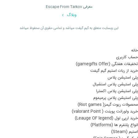
معرفی Escape From Tarkov
وبلاگ
اين وبسايت متعلق به گیم گیفت ميباشد و تمامی حقوق آن محفوظ ميباشد
خانه
حساب کاربری
تخفیفات هفتگی (gamegifts Offer)
خرید از ربات استیم گیم گیفت
پلی استیشن پلاس
پلی استیشن پلاس اسنشیال
پلی استیشن پلاس اکسترا
پلی استیشن پلاس پرمیموم
محصولات ریوت گیمز( Riot games)
خرید ولورانت پوینت ( valorant Point)
خرید ارپی لول (Leauge OF legend)
انواع پلتفرم ها (Platforms)
استیم (Steam)