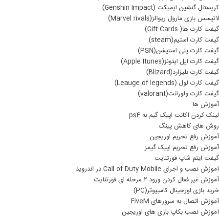
کریستال گنشین ایمپکت (Genshin Impact)
لاتیسس بازی مارول ریوالز(Marvel rivals)
گیفت کارت ها( Gift Cards)
گیفت کارت استیم(steam)
گیفت کارت پلی استیشن(PSN)
گیفت کارت اپل ایتونز(Apple Itunes)
گیفت کارت بلیزارد(Blizard)
گیفت کارت لول (Leauge of legends)
گیفت کارت ولورانت(valorant)
آموزش ها
لینک کردن اکانت اپیک گیم به ps4
روش های کاهش پینگ
آموزش رفع تحریم اوریجین
آموزش رفع تحریم اپیک گیمز
گیفت ایتم شاپ فورتنایت
آموزش نصب و اجرای Call of Duty Mobile در اندروید
آموزش غیر فعال کردن ورود ۲ مرحله ای فورتنایت
خرید بازی اورجینال کامپیوتر(PC)
آموزش اتصال به سرورهای FiveM
آموزش نصب بکاپ بازی های اوریجین