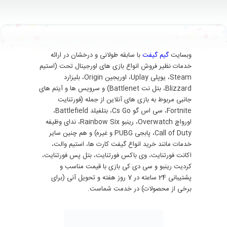
وبسایت
گیم گیفت
با سابقه طولانی و درخشان در ارائه
خدمات نظیر فروش انواع بازی های اورجینال تحت (استیم
Steam، یوپلی Uplay، اوریجین Origin، بلیزارد
Blizzard، بتل نت Battlenet) و سرویس ها و آیتم های
جانبی مربوط به بازی های آنلاین از جمله (فورتنایت
Fortnite، سی اس گو Cs Go، بتلفیلد Battlefield،
اورواچ Overwatch، رینبو Rainbow Six، ندای وظیفه
Call of Duty، پابجی PUBG و غیره) و هم چنین سایر
خدمات مانند خرید انواع گیفت کارت ها، استیم والت،
اکانت فورتنایت، وی باکس فورتنایت، بتل پس فورتنایت،
کردیت رینبو و سی دی کی بازی با قیمت مناسب و
پشتیبانی 24 ساعته در 7 روز هفته و تحویل آنی (برای
برخی از محصولات) در خدمت شماست.