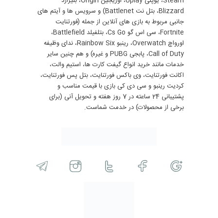
Steam، یوپلی Uplay، اوریجین Origin، بلیزارد
Blizzard، بتل نت Battlenet) و سرویس ها و آیتم های
جانبی مربوط به بازی های آنلاین از جمله (فورتنایت
Fortnite، سی اس گو Cs Go، بتلفیلد Battlefield،
اورواچ Overwatch، رینبو Rainbow Six، ندای وظیفه
Call of Duty، پابجی PUBG و غیره) و هم چنین سایر
خدمات مانند خرید انواع گیفت کارت ها، استیم والت،
اکانت فورتنایت، وی باکس فورتنایت، بتل پس فورتنایت،
کردیت رینبو و سی دی کی بازی با قیمت مناسب و
پشتیبانی 24 ساعته در 7 روز هفته و تحویل آنی (برای
برخی از محصولات) در خدمت شماست.