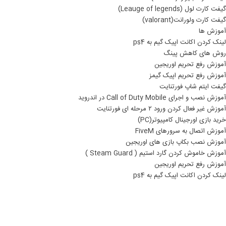
گیفت کارت لول (Leauge of legends)
گیفت کارت ولورانت(valorant)
آموزش ها
لینک کردن اکانت اپیک گیم به ps4
روش های کاهش پینگ
آموزش رفع تحریم اوریجین
آموزش رفع تحریم اپیک گیمز
گیفت ایتم شاپ فورتنایت
آموزش نصب و اجرای Call of Duty Mobile در اندروید
آموزش غیر فعال کردن ورود ۲ مرحله ای فورتنایت
خرید بازی اورجینال کامپیوتر(PC)
آموزش اتصال به سرورهای FiveM
آموزش نصب بکاپ بازی های اوریجین
آموزش خاموش کردن گارد استیم ( Steam Guard )
آموزش رفع تحریم اوریجین
لینک کردن اکانت اپیک گیم به ps4