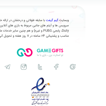
وبسایت
گیم گیفت
Duty، پابجی PUBG و غیره) و هم چنین 
مناسب و پشتیبانی 24 ساعته در 7 روز هفته و تحویل آنی (برای برخی از محصولات) در خدمت شماست.