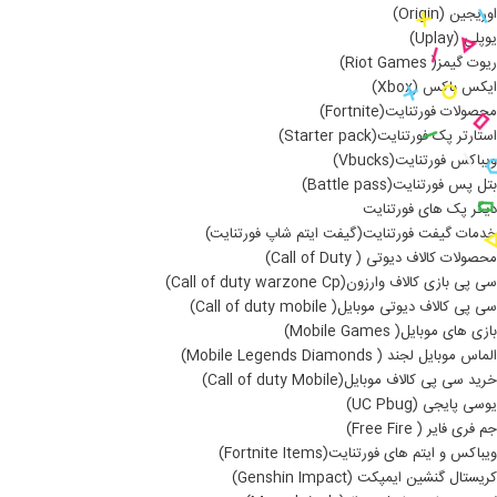
اوریجین (Origin)
یوپلی (Uplay)
ریوت گیمز( Riot Games)
ایکس باکس (Xbox)
محصولات فورتنایت(Fortnite)
استارتر پک فورتنایت(Starter pack)
ویباکس فورتنایت(Vbucks)
بتل پس فورتنایت(Battle pass)
دیگر پک های فورتنایت
خدمات گیفت فورتنایت(گیفت ایتم شاپ فورتنایت)
محصولات کالاف دیوتی ( Call of Duty)
سی پی بازی کالاف وارزون(Call of duty warzone Cp)
سی پی کالاف دیوتی موبایل( Call of duty mobile)
بازی های موبایل( Mobile Games)
الماس موبایل لجند ( Mobile Legends Diamonds)
خرید سی پی کالاف موبایل(Call of duty Mobile)
یوسی پایجی (UC Pbug)
جم فری فایر ( Free Fire)
ویباکس و ایتم های فورتنایت(Fortnite Items)
کریستال گنشین ایمپکت (Genshin Impact)