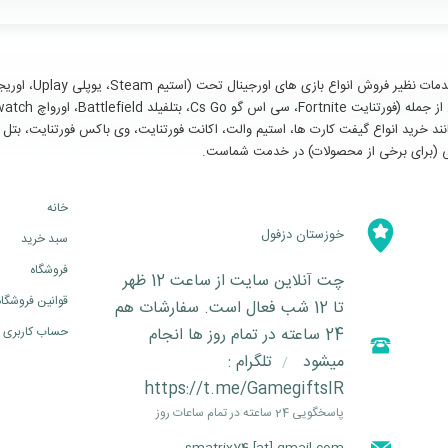
سایر خدمات مانند خرید انواع گیفت کارت ها، استیم والت، اکانت فورتنایت، وی باکس فورتنای
خانه
خوزستان دزفول
سبد خرید
فروشگاه
چت آنلاین سایت از ساعت 12 ظهر
قوانین فروشگاه
تا 12 شب فعال است. سفارشات هم
24 ساعته در تمام روز ها انجام
حساب کاربری
میشود
تلگرام :
/
https://t.me/GamegiftsIR
پاسخگویی 24 ساعته در تمام ساعات روز