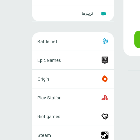
تریلرها
Battle.net
Battle.net
Epic
Epic Games
Games
Origin
Origin
Play
Play Station
Station
Riot
Riot games
games
Steam
Steam