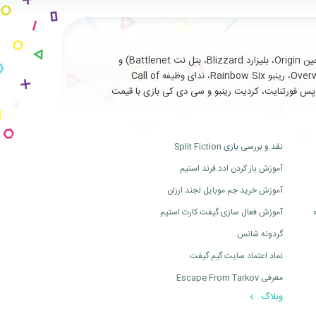
با سابقه طولانی و درخشان در ارائه خدمات نظیر فروش انواع بازی های اورجینال تحت (استیم Steam، یوپلی Uplay، اوریجین Origin، بلیزارد Blizzard، بتل نت Battlenet) و
سرویس ها و آیتم های جانبی مربوط به بازی های آنلاین از جمله (فورتنایت Fortnite، سی اس گو Cs Go، بتلفیلد Battlefield، اورواچ Overwatch، رینبو Rainbow Six، ندای وظیفه Call of
ت، بتل پس فورتنایت، کردیت رینبو و سی دی کی بازی با قیمت
نقد و بررسی بازی Split Fiction
آموزش باز کردن ادد فرند استیم
آموزش خرید جم موبایل لجند ارزان
آموزش فعال سازی گیفت کارت استیم
گردونه شانس
نماد اعتماد سایت گیم گیفت
معرفی Escape From Tarkov
وبلاگ