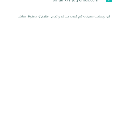
smatrix74 [at] gmail.com
اين وبسايت متعلق به گیم گیفت ميباشد و تمامی حقوق آن محفوظ ميباشد