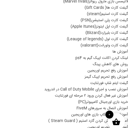
لاتیسس بازی مارول ریوالز(Marvel rivals)
گیفت کارت ها( Gift Cards)
گیفت کارت استیم(steam)
گیفت کارت پلی استیشن(PSN)
گیفت کارت اپل ایتونز(Apple Itunes)
گیفت کارت بلیزارد(Blizard)
گیفت کارت لول (Leauge of legends)
گیفت کارت ولورانت(valorant)
آموزش ها
لینک کردن اکانت اپیک گیم به ps4
روش های کاهش پینگ
آموزش رفع تحریم اوریجین
آموزش رفع تحریم اپیک گیمز
گیفت ایتم شاپ فورتنایت
آموزش نصب و اجرای Call of Duty Mobile در اندروید
آموزش غیر فعال کردن ورود ۲ مرحله ای فورتنایت
خرید بازی اورجینال کامپیوتر(PC)
آموزش اتصال به سرورهای FiveM
آموزش نصب بکاپ بازی های اوریجین
0
آموزش خاموش کردن گارد استیم ( Steam Guard )
آموزش رفع تحریم اوریجین