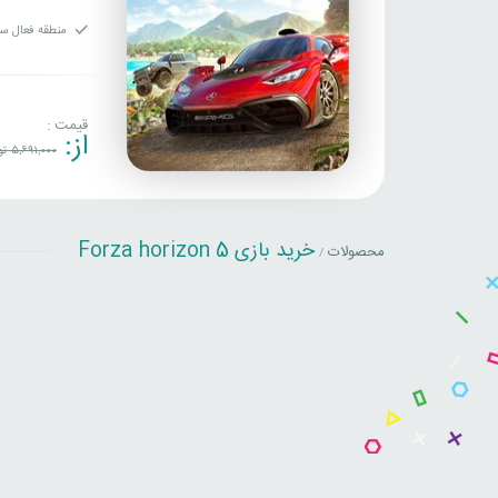
منطقه فعال سا
قیمت :
از:
5,691,000
تو
خرید بازی Forza horizon 5
محصولات
/