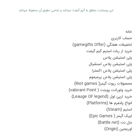
اين وبسايت متعلق به گیم گیفت ميباشد و تمامی حقوق آن محفوظ ميباشد
خانه
حساب کاربری
تخفیفات هفتگی (gamegifts Offer)
خرید از ربات استیم گیم گیفت
پلی استیشن پلاس
پلی استیشن پلاس اسنشیال
پلی استیشن پلاس اکسترا
پلی استیشن پلاس پرمیموم
محصولات ریوت گیمز( Riot games)
خرید ولورانت پوینت ( valorant Point)
خرید ارپی لول (Leauge OF legend)
انواع پلتفرم ها (Platforms)
استیم (Steam)
اپیک گیمز ( Epic Games)
بتل.نت (Battle.net)
اوریجین (Origin)