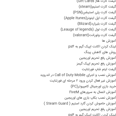
گیفت کارت ها( Gift Cards)
گیفت کارت استیم(steam)
گیفت کارت پلی استیشن(PSN)
گیفت کارت اپل ایتونز(Apple Itunes)
گیفت کارت بلیزارد(Blizard)
گیفت کارت لول (Leauge of legends)
گیفت کارت ولورانت(valorant)
آموزش ها
لینک کردن اکانت اپیک گیم به ps4
روش های کاهش پینگ
آموزش رفع تحریم اوریجین
آموزش رفع تحریم اپیک گیمز
گیفت ایتم شاپ فورتنایت
آموزش نصب و اجرای Call of Duty Mobile در اندروید
آموزش غیر فعال کردن ورود ۲ مرحله ای فورتنایت
خرید بازی اورجینال کامپیوتر(PC)
آموزش اتصال به سرورهای FiveM
آموزش نصب بکاپ بازی های اوریجین
آموزش خاموش کردن گارد استیم ( Steam Guard )
آموزش رفع تحریم اوریجین
لینک کردن اکانت اپیک گیم به ps4