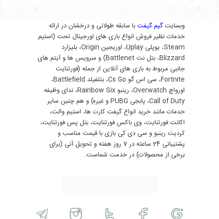
وبسایت
گیم گیفت
با سابقه طولانی و درخشان در ارائه
خدمات نظیر فروش انواع بازی های اورجینال تحت (استیم
Steam، یوپلی Uplay، اوریجین Origin، بلیزارد
Blizzard، بتل نت Battlenet) و سرویس ها و آیتم های
جانبی مربوط به بازی های آنلاین از جمله (فورتنایت
Fortnite، سی اس گو Cs Go، بتلفیلد Battlefield،
اورواچ Overwatch، رینبو Rainbow Six، ندای وظیفه
Call of Duty، پابجی PUBG و غیره) و هم چنین سایر
خدمات مانند خرید انواع گیفت کارت ها، استیم والت،
اکانت فورتنایت، وی باکس فورتنایت، بتل پس فورتنایت،
کردیت رینبو و سی دی کی بازی با قیمت مناسب و
پشتیبانی 24 ساعته در 7 روز هفته و تحویل آنی (برای
برخی از محصولات) در خدمت شماست.