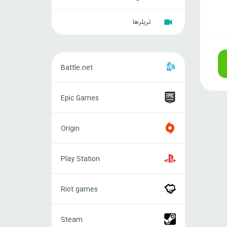
تریلرها
Battle.net
Battle.net
Epic
Epic Games
Games
Origin
Origin
Play
Play Station
Station
Riot
Riot games
games
Steam
Steam