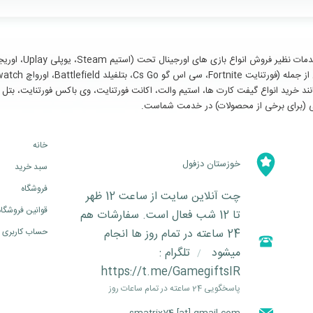
سایر خدمات مانند خرید انواع گیفت کارت ها، استیم والت، اکانت فورتنایت، وی باکس فورتنای
خانه
خوزستان دزفول
سبد خرید
فروشگاه
چت آنلاین سایت از ساعت 12 ظهر
قوانین فروشگاه
تا 12 شب فعال است. سفارشات هم
24 ساعته در تمام روز ها انجام
حساب کاربری
میشود
تلگرام :
/
https://t.me/GamegiftsIR
پاسخگویی 24 ساعته در تمام ساعات روز