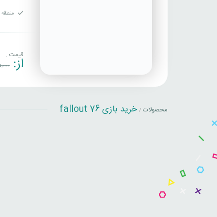
منطقه ف
قیمت :
از:
5,000
خرید بازی fallout 76
محصولات
/