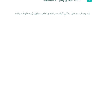
smatrix74 [at] gmail.com
اين وبسايت متعلق به گیم گیفت ميباشد و تمامی حقوق آن محفوظ ميباشد