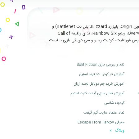
با سابقه طولانی و درخشان در ارائه خدمات نظیر فروش انواع بازی های اورجینال تحت (استیم Steam، یوپلی Uplay، اوریجین Origin، بلیزارد Blizzard، بتل نت Battlenet) و
سرویس ها و آیتم های جانبی مربوط به بازی های آنلاین از جمله (فورتنایت Fortnite، سی اس گو Cs Go، بتلفیلد Battlefield، اورواچ Overwatch، رینبو Rainbow Six، ندای وظیفه Call of
ت، بتل پس فورتنایت، کردیت رینبو و سی دی کی بازی با قیمت
نقد و بررسی بازی Split Fiction
آموزش باز کردن ادد فرند استیم
آموزش خرید جم موبایل لجند ارزان
آموزش فعال سازی گیفت کارت استیم
گردونه شانس
نماد اعتماد سایت گیم گیفت
معرفی Escape From Tarkov
وبلاگ