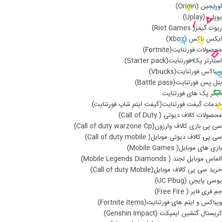
اوریجین (Origin)
یوپلی (Uplay)
ریوت گیمز( Riot Games)
ایکس باکس (Xbox)
محصولات فورتنایت(Fortnite)
استارتر پک فورتنایت(Starter pack)
ویباکس فورتنایت(Vbucks)
بتل پس فورتنایت(Battle pass)
دیگر پک های فورتنایت
خدمات گیفت فورتنایت(گیفت ایتم شاپ فورتنایت)
محصولات کالاف دیوتی ( Call of Duty)
سی پی بازی کالاف وارزون(Call of duty warzone Cp)
سی پی کالاف دیوتی موبایل( Call of duty mobile)
بازی های موبایل( Mobile Games)
الماس موبایل لجند ( Mobile Legends Diamonds)
خرید سی پی کالاف موبایل(Call of duty Mobile)
یوسی پایجی (UC Pbug)
جم فری فایر ( Free Fire)
ویباکس و ایتم های فورتنایت(Fortnite Items)
کریستال گنشین ایمپکت (Genshin Impact)