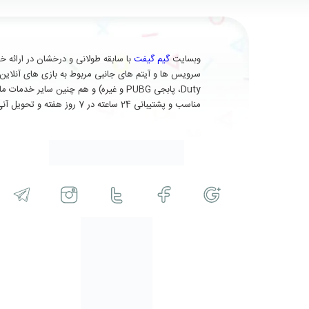
وبسایت
گیم گیفت
Duty، پابجی PUBG و غیره) و هم چنین 
مناسب و پشتیبانی 24 ساعته در 7 روز هفته و تحویل آنی (برای برخی از محصولات) در خدمت شماست.