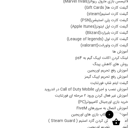
لاتیسس بازی مارول ریوالز(Marvel rivals)
گیفت کارت ها( Gift Cards)
گیفت کارت استیم(steam)
گیفت کارت پلی استیشن(PSN)
گیفت کارت اپل ایتونز(Apple Itunes)
گیفت کارت بلیزارد(Blizard)
گیفت کارت لول (Leauge of legends)
گیفت کارت ولورانت(valorant)
آموزش ها
لینک کردن اکانت اپیک گیم به ps4
روش های کاهش پینگ
آموزش رفع تحریم اوریجین
آموزش رفع تحریم اپیک گیمز
گیفت ایتم شاپ فورتنایت
آموزش نصب و اجرای Call of Duty Mobile در اندروید
آموزش غیر فعال کردن ورود ۲ مرحله ای فورتنایت
خرید بازی اورجینال کامپیوتر(PC)
آموزش اتصال به سرورهای FiveM
آموزش نصب بکاپ بازی های اوریجین
0
آموزش خاموش کردن گارد استیم ( Steam Guard )
آموزش رفع تحریم اوریجین