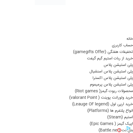
خانه
حساب کاربری
تخفیفات هفتگی (gamegifts Offer)
خرید از ربات استیم گیم گیفت
پلی استیشن پلاس
پلی استیشن پلاس اسنشیال
پلی استیشن پلاس اکسترا
پلی استیشن پلاس پرمیموم
محصولات ریوت گیمز( Riot games)
خرید ولورانت پوینت ( valorant Point)
خرید ارپی لول (Leauge OF legend)
انواع پلتفرم ها (Platforms)
استیم (Steam)
اپیک گیمز ( Epic Games)
بتل.نت (Battle.net)