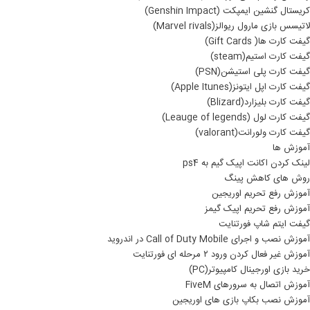
کریستال گنشین ایمپکت (Genshin Impact)
لاتیسس بازی مارول ریوالز(Marvel rivals)
گیفت کارت ها( Gift Cards)
گیفت کارت استیم(steam)
گیفت کارت پلی استیشن(PSN)
گیفت کارت اپل ایتونز(Apple Itunes)
گیفت کارت بلیزارد(Blizard)
گیفت کارت لول (Leauge of legends)
گیفت کارت ولورانت(valorant)
آموزش ها
لینک کردن اکانت اپیک گیم به ps4
روش های کاهش پینگ
آموزش رفع تحریم اوریجین
آموزش رفع تحریم اپیک گیمز
گیفت ایتم شاپ فورتنایت
آموزش نصب و اجرای Call of Duty Mobile در اندروید
آموزش غیر فعال کردن ورود ۲ مرحله ای فورتنایت
خرید بازی اورجینال کامپیوتر(PC)
آموزش اتصال به سرورهای FiveM
آموزش نصب بکاپ بازی های اوریجین