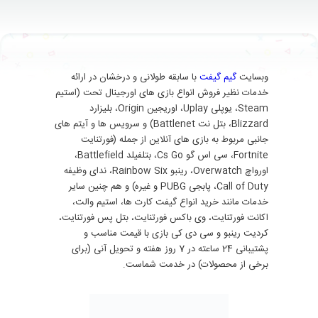
وبسایت
گیم گیفت
با سابقه طولانی و درخشان در ارائه
خدمات نظیر فروش انواع بازی های اورجینال تحت (استیم
Steam، یوپلی Uplay، اوریجین Origin، بلیزارد
Blizzard، بتل نت Battlenet) و سرویس ها و آیتم های
جانبی مربوط به بازی های آنلاین از جمله (فورتنایت
Fortnite، سی اس گو Cs Go، بتلفیلد Battlefield،
اورواچ Overwatch، رینبو Rainbow Six، ندای وظیفه
Call of Duty، پابجی PUBG و غیره) و هم چنین سایر
خدمات مانند خرید انواع گیفت کارت ها، استیم والت،
اکانت فورتنایت، وی باکس فورتنایت، بتل پس فورتنایت،
کردیت رینبو و سی دی کی بازی با قیمت مناسب و
پشتیبانی 24 ساعته در 7 روز هفته و تحویل آنی (برای
برخی از محصولات) در خدمت شماست.