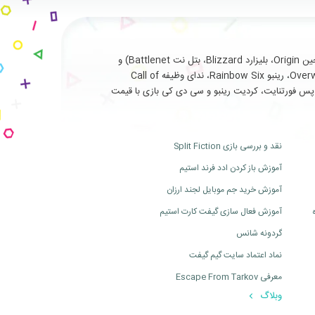
با سابقه طولانی و درخشان در ارائه خدمات نظیر فروش انواع بازی های اورجینال تحت (استیم Steam، یوپلی Uplay، اوریجین Origin، بلیزارد Blizzard، بتل نت Battlenet) و
سرویس ها و آیتم های جانبی مربوط به بازی های آنلاین از جمله (فورتنایت Fortnite، سی اس گو Cs Go، بتلفیلد Battlefield، اورواچ Overwatch، رینبو Rainbow Six، ندای وظیفه Call of
ت، بتل پس فورتنایت، کردیت رینبو و سی دی کی بازی با قیمت
نقد و بررسی بازی Split Fiction
آموزش باز کردن ادد فرند استیم
آموزش خرید جم موبایل لجند ارزان
آموزش فعال سازی گیفت کارت استیم
گردونه شانس
نماد اعتماد سایت گیم گیفت
معرفی Escape From Tarkov
وبلاگ