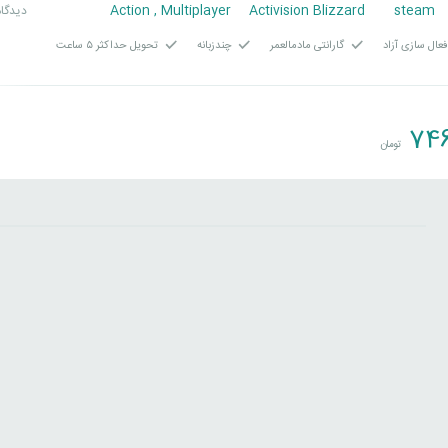
Action
,
Multiplayer
Activision Blizzard
steam
14 دیدگا
عال سازی آزاد
گارانتی مادمالعمر
چندزبانه
تحویل حداکثر ۵ ساعت
746
تومان