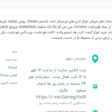
سایر خدمات مانند خرید انواع گیفت کارت ها، استیم والت، اکانت فورتنایت، وی باکس فورتنای
خانه
خوزستان دزفول
سبد خرید
فروشگاه
چت آنلاین سایت از ساعت 12 ظهر
قوانین فروشگاه
تا 12 شب فعال است. سفارشات هم
24 ساعته در تمام روز ها انجام
حساب کاربری
میشود
تلگرام :
/
https://t.me/GamegiftsIR
پاسخگویی 24 ساعته در تمام ساعات روز