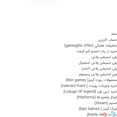
خانه
حساب کاربری
تخفیفات هفتگی (gamegifts Offer)
خرید از ربات استیم گیم گیفت
پلی استیشن پلاس
پلی استیشن پلاس اسنشیال
پلی استیشن پلاس اکسترا
پلی استیشن پلاس پرمیموم
محصولات ریوت گیمز( Riot games)
خرید ولورانت پوینت ( valorant Point)
خرید ارپی لول (Leauge OF legend)
انواع پلتفرم ها (Platforms)
استیم (Steam)
اپیک گیمز ( Epic Games)
بتل.نت (Battle.net)