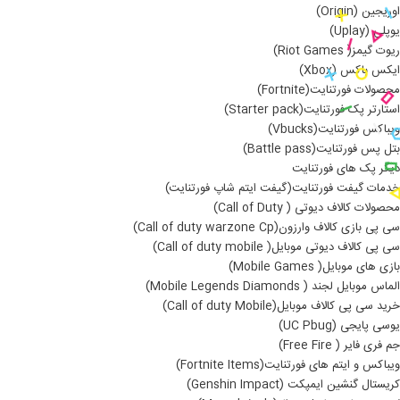
اوریجین (Origin)
یوپلی (Uplay)
ریوت گیمز( Riot Games)
ایکس باکس (Xbox)
محصولات فورتنایت(Fortnite)
استارتر پک فورتنایت(Starter pack)
ویباکس فورتنایت(Vbucks)
بتل پس فورتنایت(Battle pass)
دیگر پک های فورتنایت
خدمات گیفت فورتنایت(گیفت ایتم شاپ فورتنایت)
محصولات کالاف دیوتی ( Call of Duty)
سی پی بازی کالاف وارزون(Call of duty warzone Cp)
سی پی کالاف دیوتی موبایل( Call of duty mobile)
بازی های موبایل( Mobile Games)
الماس موبایل لجند ( Mobile Legends Diamonds)
خرید سی پی کالاف موبایل(Call of duty Mobile)
یوسی پایجی (UC Pbug)
جم فری فایر ( Free Fire)
ویباکس و ایتم های فورتنایت(Fortnite Items)
کریستال گنشین ایمپکت (Genshin Impact)