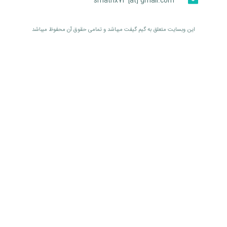
smatrix74 [at] gmail.com
اين وبسايت متعلق به گیم گیفت ميباشد و تمامی حقوق آن محفوظ ميباشد