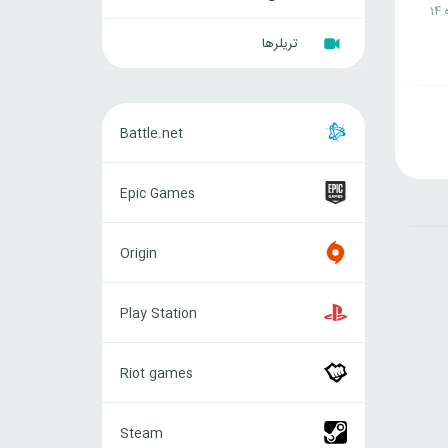
ه
تریلرها
Battle.net
Battle.net
Epic
Epic Games
Games
Origin
Origin
Play
Play Station
Station
Riot
Riot games
games
Steam
Steam