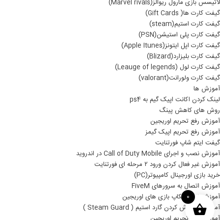
لاتیسس بازی مارول ریوالز(Marvel rivals)
گیفت کارت ها( Gift Cards)
گیفت کارت استیم(steam)
گیفت کارت پلی استیشن(PSN)
گیفت کارت اپل ایتونز(Apple Itunes)
گیفت کارت بلیزارد(Blizard)
گیفت کارت لول (Leauge of legends)
گیفت کارت ولورانت(valorant)
آموزش ها
لینک کردن اکانت اپیک گیم به ps4
روش های کاهش پینگ
آموزش رفع تحریم اوریجین
آموزش رفع تحریم اپیک گیمز
گیفت ایتم شاپ فورتنایت
آموزش نصب و اجرای Call of Duty Mobile در اندروید
آموزش غیر فعال کردن ورود ۲ مرحله ای فورتنایت
خرید بازی اورجینال کامپیوتر(PC)
آموزش اتصال به سرورهای FiveM
آموزش نصب بکاپ بازی های اوریجین
0
آموزش خاموش کردن گارد استیم ( Steam Guard )
آموزش رفع تحریم اوریجین