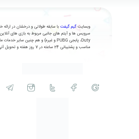
وبسایت
گیم گیفت
Duty، پابجی PUBG و غیره) و هم چنین 
مناسب و پشتیبانی 24 ساعته در 7 روز هفته و تحویل آنی (برای برخی از محصولات) در خدمت شماست.