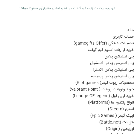
اين وبسايت متعلق به گیم گیفت ميباشد و تمامی حقوق آن محفوظ ميباشد
خانه
حساب کاربری
تخفیفات هفتگی (gamegifts Offer)
خرید از ربات استیم گیم گیفت
پلی استیشن پلاس
پلی استیشن پلاس اسنشیال
پلی استیشن پلاس اکسترا
پلی استیشن پلاس پرمیموم
محصولات ریوت گیمز( Riot games)
خرید ولورانت پوینت ( valorant Point)
خرید ارپی لول (Leauge OF legend)
انواع پلتفرم ها (Platforms)
استیم (Steam)
اپیک گیمز ( Epic Games)
بتل.نت (Battle.net)
اوریجین (Origin)