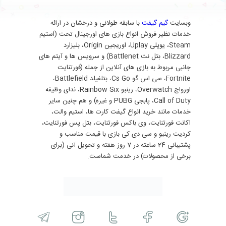
وبسایت
گیم گیفت
با سابقه طولانی و درخشان در ارائه
خدمات نظیر فروش انواع بازی های اورجینال تحت (استیم
Steam، یوپلی Uplay، اوریجین Origin، بلیزارد
Blizzard، بتل نت Battlenet) و سرویس ها و آیتم های
جانبی مربوط به بازی های آنلاین از جمله (فورتنایت
Fortnite، سی اس گو Cs Go، بتلفیلد Battlefield،
اورواچ Overwatch، رینبو Rainbow Six، ندای وظیفه
Call of Duty، پابجی PUBG و غیره) و هم چنین سایر
خدمات مانند خرید انواع گیفت کارت ها، استیم والت،
اکانت فورتنایت، وی باکس فورتنایت، بتل پس فورتنایت،
کردیت رینبو و سی دی کی بازی با قیمت مناسب و
پشتیبانی 24 ساعته در 7 روز هفته و تحویل آنی (برای
برخی از محصولات) در خدمت شماست.