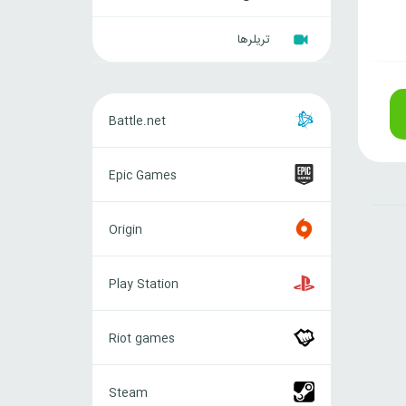
تریلرها
Battle.net
Battle.net
Epic
Epic Games
Games
Origin
Origin
Play
Play Station
Station
Riot
Riot games
games
Steam
Steam