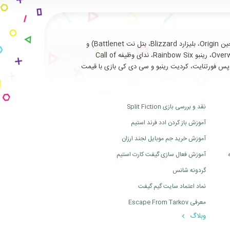
با سابقه طولانی و درخشان در ارائه خدمات نظیر فروش انواع بازی های اورجینال تحت (استیم Steam، یوپلی Uplay، اوریجین Origin، بلیزارد Blizzard، بتل نت Battlenet) و
سرویس ها و آیتم های جانبی مربوط به بازی های آنلاین از جمله (فورتنایت Fortnite، سی اس گو Cs Go، بتلفیلد Battlefield، اورواچ Overwatch، رینبو Rainbow Six، ندای وظیفه Call of
ت، بتل پس فورتنایت، کردیت رینبو و سی دی کی بازی با قیمت
نقد و بررسی بازی Split Fiction
آموزش باز کردن ادد فرند استیم
آموزش خرید جم موبایل لجند ارزان
آموزش فعال سازی گیفت کارت استیم
گردونه شانس
نماد اعتماد سایت گیم گیفت
معرفی Escape From Tarkov
وبلاگ