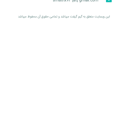
smatrix74 [at] gmail.com
اين وبسايت متعلق به گیم گیفت ميباشد و تمامی حقوق آن محفوظ ميباشد