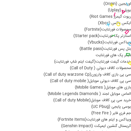
اوریجین (Origin)
یوپلی (Uplay)
ریوت گیمز( Riot Games)
ایکس باکس (Xbox)
محصولات فورتنایت(Fortnite)
استارتر پک فورتنایت(Starter pack)
ویباکس فورتنایت(Vbucks)
بتل پس فورتنایت(Battle pass)
دیگر پک های فورتنایت
خدمات گیفت فورتنایت(گیفت ایتم شاپ فورتنایت)
محصولات کالاف دیوتی ( Call of Duty)
سی پی بازی کالاف وارزون(Call of duty warzone Cp)
سی پی کالاف دیوتی موبایل( Call of duty mobile)
بازی های موبایل( Mobile Games)
الماس موبایل لجند ( Mobile Legends Diamonds)
خرید سی پی کالاف موبایل(Call of duty Mobile)
یوسی پایجی (UC Pbug)
جم فری فایر ( Free Fire)
ویباکس و ایتم های فورتنایت(Fortnite Items)
کریستال گنشین ایمپکت (Genshin Impact)