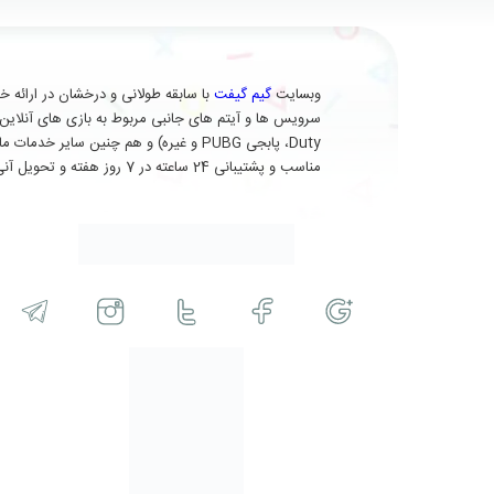
وبسایت
گیم گیفت
Duty، پابجی PUBG و غیره) و هم چنین 
مناسب و پشتیبانی 24 ساعته در 7 روز هفته و تحویل آنی (برای برخی از محصولات) در خدمت شماست.