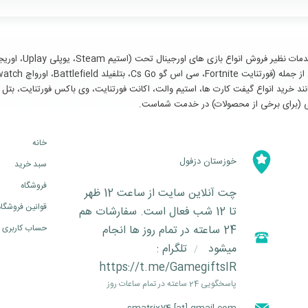
سایر خدمات مانند خرید انواع گیفت کارت ها، استیم والت، اکانت فورتنایت، وی باکس فورتنای
خانه
خوزستان دزفول
سبد خرید
فروشگاه
چت آنلاین سایت از ساعت 12 ظهر
قوانین فروشگاه
تا 12 شب فعال است. سفارشات هم
24 ساعته در تمام روز ها انجام
حساب کاربری
میشود
تلگرام :
/
https://t.me/GamegiftsIR
پاسخگویی 24 ساعته در تمام ساعات روز