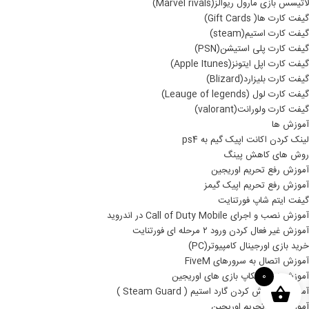
لاتیسس بازی مارول ریوالز(Marvel rivals)
گیفت کارت ها( Gift Cards)
گیفت کارت استیم(steam)
گیفت کارت پلی استیشن(PSN)
گیفت کارت اپل ایتونز(Apple Itunes)
گیفت کارت بلیزارد(Blizard)
گیفت کارت لول (Leauge of legends)
گیفت کارت ولورانت(valorant)
آموزش ها
لینک کردن اکانت اپیک گیم به ps4
روش های کاهش پینگ
آموزش رفع تحریم اوریجین
آموزش رفع تحریم اپیک گیمز
گیفت ایتم شاپ فورتنایت
آموزش نصب و اجرای Call of Duty Mobile در اندروید
آموزش غیر فعال کردن ورود ۲ مرحله ای فورتنایت
خرید بازی اورجینال کامپیوتر(PC)
آموزش اتصال به سرورهای FiveM
آموزش نصب بکاپ بازی های اوریجین
0
آموزش خاموش کردن گارد استیم ( Steam Guard )
آموزش رفع تحریم اوریجین