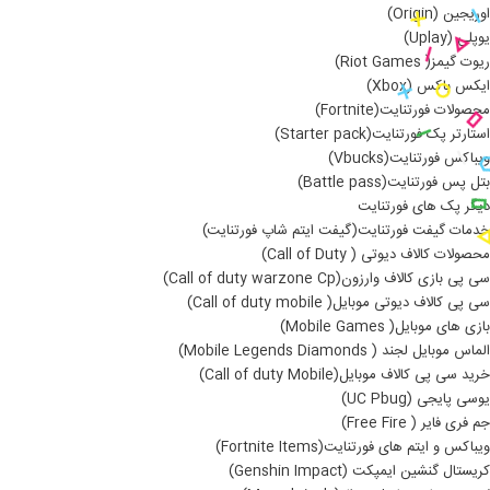
اوریجین (Origin)
یوپلی (Uplay)
ریوت گیمز( Riot Games)
ایکس باکس (Xbox)
محصولات فورتنایت(Fortnite)
استارتر پک فورتنایت(Starter pack)
ویباکس فورتنایت(Vbucks)
بتل پس فورتنایت(Battle pass)
دیگر پک های فورتنایت
خدمات گیفت فورتنایت(گیفت ایتم شاپ فورتنایت)
محصولات کالاف دیوتی ( Call of Duty)
سی پی بازی کالاف وارزون(Call of duty warzone Cp)
سی پی کالاف دیوتی موبایل( Call of duty mobile)
بازی های موبایل( Mobile Games)
الماس موبایل لجند ( Mobile Legends Diamonds)
خرید سی پی کالاف موبایل(Call of duty Mobile)
یوسی پایجی (UC Pbug)
جم فری فایر ( Free Fire)
ویباکس و ایتم های فورتنایت(Fortnite Items)
کریستال گنشین ایمپکت (Genshin Impact)