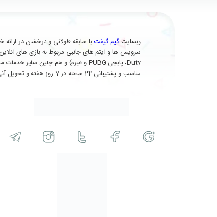
وبسایت
گیم گیفت
Duty، پابجی PUBG و غیره) و هم چنین 
مناسب و پشتیبانی 24 ساعته در 7 روز هفته و تحویل آنی (برای برخی از محصولات) در خدمت شماست.