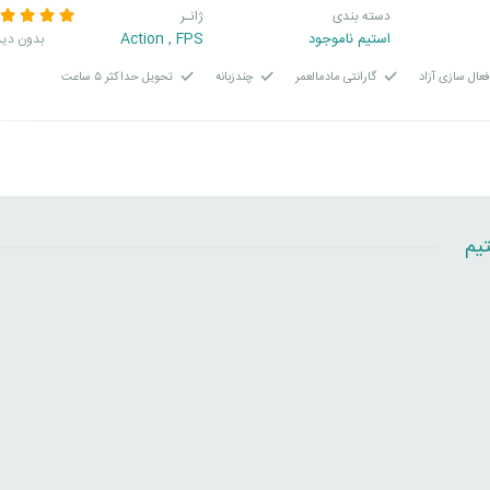
دسته بندی
ژانـر
استیم ناموجود
FPS
,
Action
بدون دید
عال سازی آزاد
گارانتی مادمالعمر
چندزبانه
تحویل حداکثر ۵ ساعت