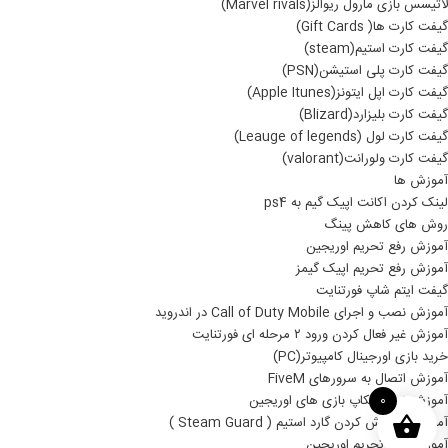
لاتیسس بازی مارول ریوالز(Marvel rivals)
گیفت کارت ها( Gift Cards)
گیفت کارت استیم(steam)
گیفت کارت پلی استیشن(PSN)
گیفت کارت اپل ایتونز(Apple Itunes)
گیفت کارت بلیزارد(Blizard)
گیفت کارت لول (Leauge of legends)
گیفت کارت ولورانت(valorant)
آموزش ها
لینک کردن اکانت اپیک گیم به ps4
روش های کاهش پینگ
آموزش رفع تحریم اوریجین
آموزش رفع تحریم اپیک گیمز
گیفت ایتم شاپ فورتنایت
آموزش نصب و اجرای Call of Duty Mobile در اندروید
آموزش غیر فعال کردن ورود ۲ مرحله ای فورتنایت
خرید بازی اورجینال کامپیوتر(PC)
آموزش اتصال به سرورهای FiveM
آموزش نصب بکاپ بازی های اوریجین
0
آموزش خاموش کردن گارد استیم ( Steam Guard )
آموزش رفع تحریم اوریجین