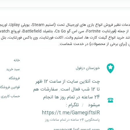
سایر خدمات مانند خرید انواع گیفت کارت ها، استیم والت، اکانت فورتنایت، وی باکس فورتنای
خانه
خوزستان دزفول
سبد خرید
فروشگاه
چت آنلاین سایت از ساعت 12 ظهر
قوانین فروشگاه
تا 12 شب فعال است. سفارشات هم
24 ساعته در تمام روز ها انجام
حساب کاربری
میشود
تلگرام :
/
https://t.me/GamegiftsIR
پاسخگویی 24 ساعته در تمام ساعات روز