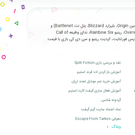
با سابقه طولانی و درخشان در ارائه خدمات نظیر فروش انواع بازی های اورجینال تحت (استیم Steam، یوپلی Uplay، اوریجین Origin، بلیزارد Blizzard، بتل نت Battlenet) و
سرویس ها و آیتم های جانبی مربوط به بازی های آنلاین از جمله (فورتنایت Fortnite، سی اس گو Cs Go، بتلفیلد Battlefield، اورواچ Overwatch، رینبو Rainbow Six، ندای وظیفه Call of
ت، بتل پس فورتنایت، کردیت رینبو و سی دی کی بازی با قیمت
نقد و بررسی بازی Split Fiction
آموزش باز کردن ادد فرند استیم
آموزش خرید جم موبایل لجند ارزان
آموزش فعال سازی گیفت کارت استیم
گردونه شانس
نماد اعتماد سایت گیم گیفت
معرفی Escape From Tarkov
وبلاگ