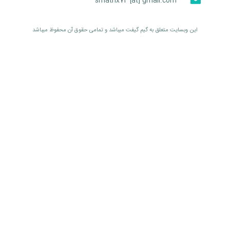
smatrix74 [at] gmail.com
اين وبسايت متعلق به گیم گیفت ميباشد و تمامی حقوق آن محفوظ ميباشد