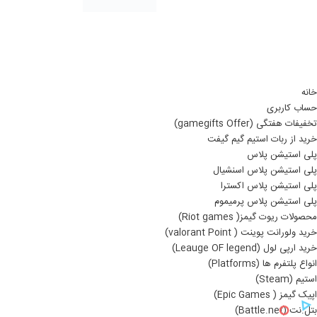
خانه
حساب کاربری
تخفیفات هفتگی (gamegifts Offer)
خرید از ربات استیم گیم گیفت
پلی استیشن پلاس
پلی استیشن پلاس اسنشیال
پلی استیشن پلاس اکسترا
پلی استیشن پلاس پرمیموم
محصولات ریوت گیمز( Riot games)
خرید ولورانت پوینت ( valorant Point)
خرید ارپی لول (Leauge OF legend)
انواع پلتفرم ها (Platforms)
استیم (Steam)
اپیک گیمز ( Epic Games)
بتل.نت (Battle.net)