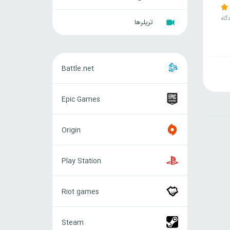
گاه
تریلرها
Battle.net
Battle.net
Epic
Epic Games
Games
Origin
Origin
Play
Play Station
Station
Riot
Riot games
games
Steam
Steam