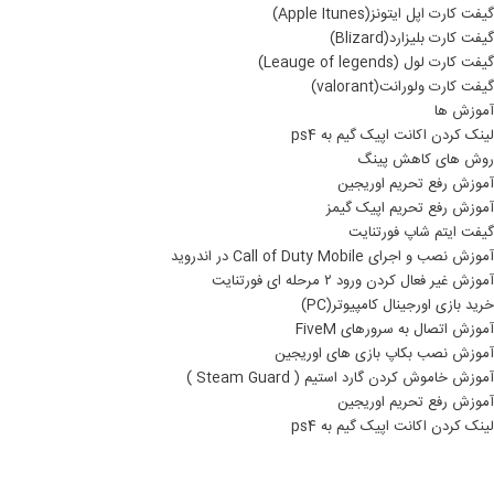
گیفت کارت اپل ایتونز(Apple Itunes)
گیفت کارت بلیزارد(Blizard)
گیفت کارت لول (Leauge of legends)
گیفت کارت ولورانت(valorant)
آموزش ها
لینک کردن اکانت اپیک گیم به ps4
روش های کاهش پینگ
آموزش رفع تحریم اوریجین
آموزش رفع تحریم اپیک گیمز
گیفت ایتم شاپ فورتنایت
آموزش نصب و اجرای Call of Duty Mobile در اندروید
آموزش غیر فعال کردن ورود ۲ مرحله ای فورتنایت
خرید بازی اورجینال کامپیوتر(PC)
آموزش اتصال به سرورهای FiveM
آموزش نصب بکاپ بازی های اوریجین
آموزش خاموش کردن گارد استیم ( Steam Guard )
آموزش رفع تحریم اوریجین
لینک کردن اکانت اپیک گیم به ps4