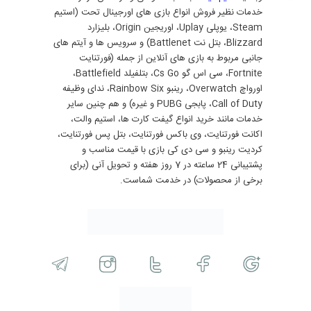
خدمات نظیر فروش انواع بازی های اورجینال تحت (استیم
Steam، یوپلی Uplay، اوریجین Origin، بلیزارد
Blizzard، بتل نت Battlenet) و سرویس ها و آیتم های
جانبی مربوط به بازی های آنلاین از جمله (فورتنایت
Fortnite، سی اس گو Cs Go، بتلفیلد Battlefield،
اورواچ Overwatch، رینبو Rainbow Six، ندای وظیفه
Call of Duty، پابجی PUBG و غیره) و هم چنین سایر
خدمات مانند خرید انواع گیفت کارت ها، استیم والت،
اکانت فورتنایت، وی باکس فورتنایت، بتل پس فورتنایت،
کردیت رینبو و سی دی کی بازی با قیمت مناسب و
پشتیبانی 24 ساعته در 7 روز هفته و تحویل آنی (برای
برخی از محصولات) در خدمت شماست.