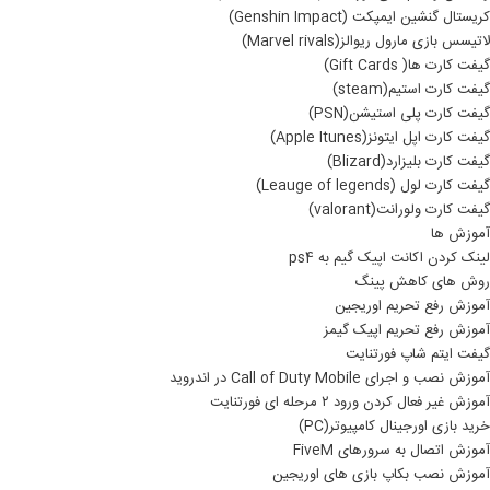
کریستال گنشین ایمپکت (Genshin Impact)
لاتیسس بازی مارول ریوالز(Marvel rivals)
گیفت کارت ها( Gift Cards)
گیفت کارت استیم(steam)
گیفت کارت پلی استیشن(PSN)
گیفت کارت اپل ایتونز(Apple Itunes)
گیفت کارت بلیزارد(Blizard)
گیفت کارت لول (Leauge of legends)
گیفت کارت ولورانت(valorant)
آموزش ها
لینک کردن اکانت اپیک گیم به ps4
روش های کاهش پینگ
آموزش رفع تحریم اوریجین
آموزش رفع تحریم اپیک گیمز
گیفت ایتم شاپ فورتنایت
آموزش نصب و اجرای Call of Duty Mobile در اندروید
آموزش غیر فعال کردن ورود ۲ مرحله ای فورتنایت
خرید بازی اورجینال کامپیوتر(PC)
آموزش اتصال به سرورهای FiveM
آموزش نصب بکاپ بازی های اوریجین