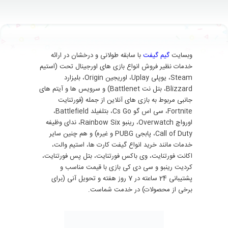
وبسایت
گیم گیفت
با سابقه طولانی و درخشان در ارائه
خدمات نظیر فروش انواع بازی های اورجینال تحت (استیم
Steam، یوپلی Uplay، اوریجین Origin، بلیزارد
Blizzard، بتل نت Battlenet) و سرویس ها و آیتم های
جانبی مربوط به بازی های آنلاین از جمله (فورتنایت
Fortnite، سی اس گو Cs Go، بتلفیلد Battlefield،
اورواچ Overwatch، رینبو Rainbow Six، ندای وظیفه
Call of Duty، پابجی PUBG و غیره) و هم چنین سایر
خدمات مانند خرید انواع گیفت کارت ها، استیم والت،
اکانت فورتنایت، وی باکس فورتنایت، بتل پس فورتنایت،
کردیت رینبو و سی دی کی بازی با قیمت مناسب و
پشتیبانی 24 ساعته در 7 روز هفته و تحویل آنی (برای
برخی از محصولات) در خدمت شماست.