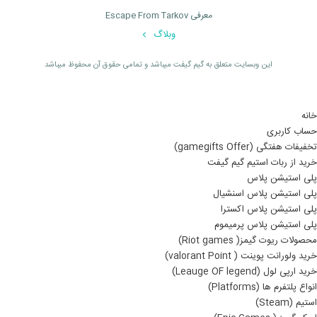
معرفی Escape From Tarkov
وبلاگ
اين وبسايت متعلق به گیم گیفت ميباشد و تمامی حقوق آن محفوظ ميباشد
خانه
حساب کاربری
تخفیفات هفتگی (gamegifts Offer)
خرید از ربات استیم گیم گیفت
پلی استیشن پلاس
پلی استیشن پلاس اسنشیال
پلی استیشن پلاس اکسترا
پلی استیشن پلاس پرمیموم
محصولات ریوت گیمز( Riot games)
خرید ولورانت پوینت ( valorant Point)
خرید ارپی لول (Leauge OF legend)
انواع پلتفرم ها (Platforms)
استیم (Steam)