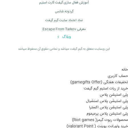
آموزش فعال سازی گیفت کارت استیم
گردونه شانس
نماد اعتماد سایت گیم گیفت
معرفی Escape From Tarkov
وبلاگ
اين وبسايت متعلق به گیم گیفت ميباشد و تمامی حقوق آن محفوظ ميباشد
خانه
حساب کاربری
تخفیفات هفتگی (gamegifts Offer)
خرید از ربات استیم گیم گیفت
پلی استیشن پلاس
پلی استیشن پلاس اسنشیال
پلی استیشن پلاس اکسترا
پلی استیشن پلاس پرمیموم
محصولات ریوت گیمز( Riot games)
خرید ولورانت پوینت ( valorant Point)