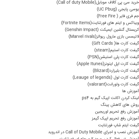
خرید سی پی کالاف موبایل(Call of duty Mobile)
یوسی پایجی (UC Pbug)
جم فری فایر ( Free Fire)
ویباکس و ایتم های فورتنایت(Fortnite Items)
کریستال گنشین ایمپکت (Genshin Impact)
لاتیسس بازی مارول ریوالز(Marvel rivals)
گیفت کارت ها( Gift Cards)
گیفت کارت استیم(steam)
گیفت کارت پلی استیشن(PSN)
گیفت کارت اپل ایتونز(Apple Itunes)
گیفت کارت بلیزارد(Blizard)
گیفت کارت لول (Leauge of legends)
گیفت کارت ولورانت(valorant)
آموزش ها
لینک کردن اکانت اپیک گیم به ps4
روش های کاهش پینگ
آموزش رفع تحریم اوریجین
آموزش رفع تحریم اپیک گیمز
گیفت ایتم شاپ فورتنایت
آموزش نصب و اجرای Call of Duty Mobile در اندروید