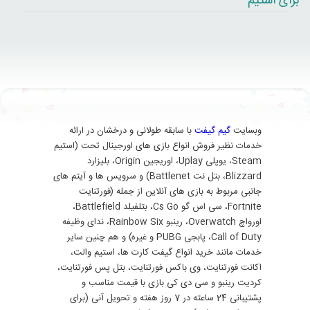
برای استیم
وبسایت
گیم گیفت
با سابقه طولانی و درخشان در ارائه
خدمات نظیر فروش انواع بازی های اورجینال تحت (استیم
Steam، یوپلی Uplay، اوریجین Origin، بلیزارد
Blizzard، بتل نت Battlenet) و سرویس ها و آیتم های
جانبی مربوط به بازی های آنلاین از جمله (فورتنایت
Fortnite، سی اس گو Cs Go، بتلفیلد Battlefield،
اورواچ Overwatch، رینبو Rainbow Six، ندای وظیفه
Call of Duty، پابجی PUBG و غیره) و هم چنین سایر
خدمات مانند خرید انواع گیفت کارت ها، استیم والت،
اکانت فورتنایت، وی باکس فورتنایت، بتل پس فورتنایت،
کردیت رینبو و سی دی کی بازی با قیمت مناسب و
پشتیبانی 24 ساعته در 7 روز هفته و تحویل آنی (برای