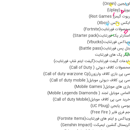
اوریجین (Origin)
یوپلی (Uplay)
ریوت گیمز( Riot Games)
ایکس باکس (Xbox)
محصولات فورتنایت(Fortnite)
استارتر پک فورتنایت(Starter pack)
ویباکس فورتنایت(Vbucks)
بتل پس فورتنایت(Battle pass)
دیگر پک های فورتنایت
خدمات گیفت فورتنایت(گیفت ایتم شاپ فورتنایت)
محصولات کالاف دیوتی ( Call of Duty)
سی پی بازی کالاف وارزون(Call of duty warzone Cp)
سی پی کالاف دیوتی موبایل( Call of duty mobile)
بازی های موبایل( Mobile Games)
الماس موبایل لجند ( Mobile Legends Diamonds)
خرید سی پی کالاف موبایل(Call of duty Mobile)
یوسی پایجی (UC Pbug)
جم فری فایر ( Free Fire)
ویباکس و ایتم های فورتنایت(Fortnite Items)
کریستال گنشین ایمپکت (Genshin Impact)