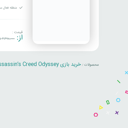
منطقه فعال سا
قیمت :
از:
4,498,000
تو
خرید بازی Assassin’s Creed Odyssey
محصولات
/