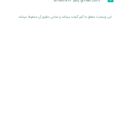
smatrix74 [at] gmail.com
اين وبسايت متعلق به گیم گیفت ميباشد و تمامی حقوق آن محفوظ ميباشد