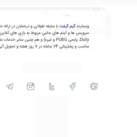
وبسایت
گیم گیفت
Duty، پابجی PUBG و غیره) و هم چنین 
مناسب و پشتیبانی 24 ساعته در 7 روز هفته و تحویل آنی (برای برخی از محصولات) در خدمت شماست.