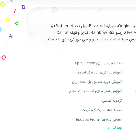
با سابقه طولانی و درخشان در ارائه خدمات نظیر فروش انواع بازی های اورجینال تحت (استیم Steam، یوپلی Uplay، اوریجین Origin، بلیزارد Blizzard، بتل نت Battlenet) و
سرویس ها و آیتم های جانبی مربوط به بازی های آنلاین از جمله (فورتنایت Fortnite، سی اس گو Cs Go، بتلفیلد Battlefield، اورواچ Overwatch، رینبو Rainbow Six، ندای وظیفه Call of
ت، بتل پس فورتنایت، کردیت رینبو و سی دی کی بازی با قیمت
نقد و بررسی بازی Split Fiction
آموزش باز کردن ادد فرند استیم
آموزش خرید جم موبایل لجند ارزان
آموزش فعال سازی گیفت کارت استیم
گردونه شانس
نماد اعتماد سایت گیم گیفت
معرفی Escape From Tarkov
وبلاگ