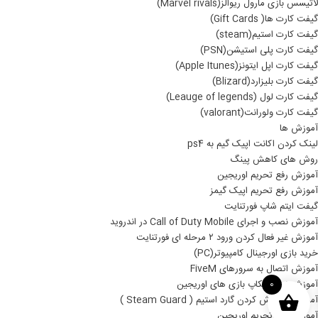
لاتیسس بازی مارول ریوالز(Marvel rivals)
گیفت کارت ها( Gift Cards)
گیفت کارت استیم(steam)
گیفت کارت پلی استیشن(PSN)
گیفت کارت اپل ایتونز(Apple Itunes)
گیفت کارت بلیزارد(Blizard)
گیفت کارت لول (Leauge of legends)
گیفت کارت ولورانت(valorant)
آموزش ها
لینک کردن اکانت اپیک گیم به ps4
روش های کاهش پینگ
آموزش رفع تحریم اوریجین
آموزش رفع تحریم اپیک گیمز
گیفت ایتم شاپ فورتنایت
آموزش نصب و اجرای Call of Duty Mobile در اندروید
آموزش غیر فعال کردن ورود ۲ مرحله ای فورتنایت
خرید بازی اورجینال کامپیوتر(PC)
آموزش اتصال به سرورهای FiveM
آموزش نصب بکاپ بازی های اوریجین
0
آموزش خاموش کردن گارد استیم ( Steam Guard )
آموزش رفع تحریم اوریجین