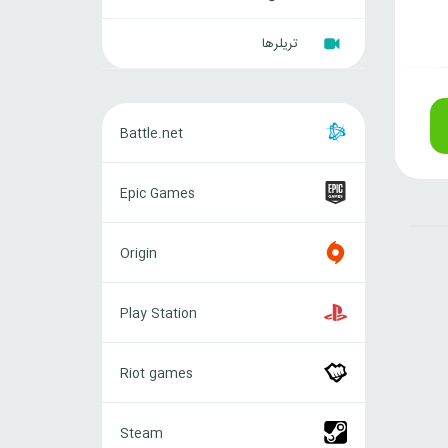
تریلرها
Battle.net
Battle.net
Epic
Epic Games
Games
Origin
Origin
Play
Play Station
Station
Riot
Riot games
games
Steam
Steam