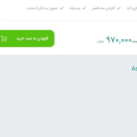
زی آزاد
گارانتی مادمالعمر
چندزبانه
تحویل حداکثر ۵ ساعت
970,000
افزودن به سبد خرید
مان
تومان