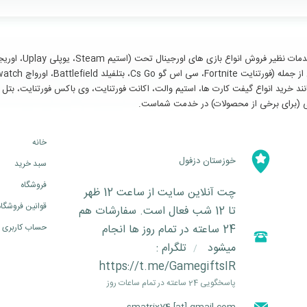
سایر خدمات مانند خرید انواع گیفت کارت ها، استیم والت، اکانت فورتنایت، وی باکس فورتنای
خانه
خوزستان دزفول
سبد خرید
فروشگاه
چت آنلاین سایت از ساعت 12 ظهر
قوانین فروشگاه
تا 12 شب فعال است. سفارشات هم
24 ساعته در تمام روز ها انجام
حساب کاربری
میشود
تلگرام :
/
https://t.me/GamegiftsIR
پاسخگویی 24 ساعته در تمام ساعات روز