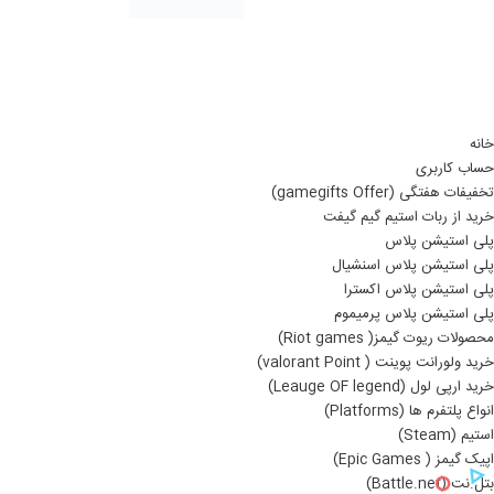
خانه
حساب کاربری
تخفیفات هفتگی (gamegifts Offer)
خرید از ربات استیم گیم گیفت
پلی استیشن پلاس
پلی استیشن پلاس اسنشیال
پلی استیشن پلاس اکسترا
پلی استیشن پلاس پرمیموم
محصولات ریوت گیمز( Riot games)
خرید ولورانت پوینت ( valorant Point)
خرید ارپی لول (Leauge OF legend)
انواع پلتفرم ها (Platforms)
استیم (Steam)
اپیک گیمز ( Epic Games)
بتل.نت (Battle.net)