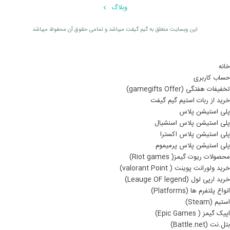
وبلاگ
اين وبسايت متعلق به گیم گیفت ميباشد و تمامی حقوق آن محفوظ ميباشد
خانه
حساب کاربری
تخفیفات هفتگی (gamegifts Offer)
خرید از ربات استیم گیم گیفت
پلی استیشن پلاس
پلی استیشن پلاس اسنشیال
پلی استیشن پلاس اکسترا
پلی استیشن پلاس پرمیموم
محصولات ریوت گیمز( Riot games)
خرید ولورانت پوینت ( valorant Point)
خرید ارپی لول (Leauge OF legend)
انواع پلتفرم ها (Platforms)
استیم (Steam)
اپیک گیمز ( Epic Games)
بتل.نت (Battle.net)