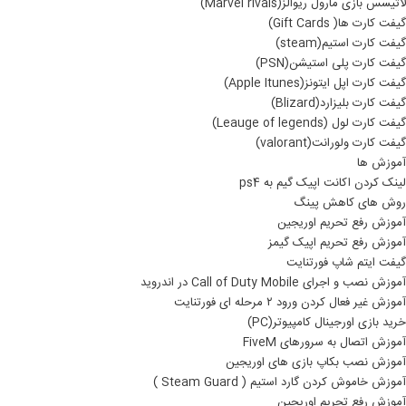
لاتیسس بازی مارول ریوالز(Marvel rivals)
گیفت کارت ها( Gift Cards)
گیفت کارت استیم(steam)
گیفت کارت پلی استیشن(PSN)
گیفت کارت اپل ایتونز(Apple Itunes)
گیفت کارت بلیزارد(Blizard)
گیفت کارت لول (Leauge of legends)
گیفت کارت ولورانت(valorant)
آموزش ها
لینک کردن اکانت اپیک گیم به ps4
روش های کاهش پینگ
آموزش رفع تحریم اوریجین
آموزش رفع تحریم اپیک گیمز
گیفت ایتم شاپ فورتنایت
آموزش نصب و اجرای Call of Duty Mobile در اندروید
آموزش غیر فعال کردن ورود ۲ مرحله ای فورتنایت
خرید بازی اورجینال کامپیوتر(PC)
آموزش اتصال به سرورهای FiveM
آموزش نصب بکاپ بازی های اوریجین
آموزش خاموش کردن گارد استیم ( Steam Guard )
آموزش رفع تحریم اوریجین