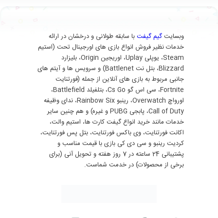
وبسایت
گیم گیفت
با سابقه طولانی و درخشان در ارائه
خدمات نظیر فروش انواع بازی های اورجینال تحت (استیم
Steam، یوپلی Uplay، اوریجین Origin، بلیزارد
Blizzard، بتل نت Battlenet) و سرویس ها و آیتم های
جانبی مربوط به بازی های آنلاین از جمله (فورتنایت
Fortnite، سی اس گو Cs Go، بتلفیلد Battlefield،
اورواچ Overwatch، رینبو Rainbow Six، ندای وظیفه
Call of Duty، پابجی PUBG و غیره) و هم چنین سایر
خدمات مانند خرید انواع گیفت کارت ها، استیم والت،
اکانت فورتنایت، وی باکس فورتنایت، بتل پس فورتنایت،
کردیت رینبو و سی دی کی بازی با قیمت مناسب و
پشتیبانی 24 ساعته در 7 روز هفته و تحویل آنی (برای
برخی از محصولات) در خدمت شماست.