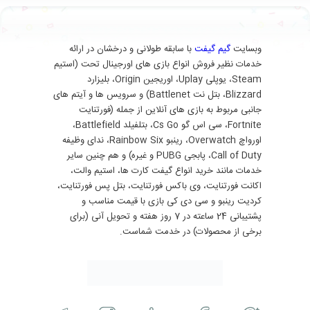
وبسایت
گیم گیفت
با سابقه طولانی و درخشان در ارائه
خدمات نظیر فروش انواع بازی های اورجینال تحت (استیم
Steam، یوپلی Uplay، اوریجین Origin، بلیزارد
Blizzard، بتل نت Battlenet) و سرویس ها و آیتم های
جانبی مربوط به بازی های آنلاین از جمله (فورتنایت
Fortnite، سی اس گو Cs Go، بتلفیلد Battlefield،
اورواچ Overwatch، رینبو Rainbow Six، ندای وظیفه
Call of Duty، پابجی PUBG و غیره) و هم چنین سایر
خدمات مانند خرید انواع گیفت کارت ها، استیم والت،
اکانت فورتنایت، وی باکس فورتنایت، بتل پس فورتنایت،
کردیت رینبو و سی دی کی بازی با قیمت مناسب و
پشتیبانی 24 ساعته در 7 روز هفته و تحویل آنی (برای
برخی از محصولات) در خدمت شماست.