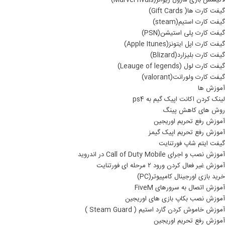
لاتیسس بازی مارول ریوالز(Marvel rivals)
گیفت کارت ها( Gift Cards)
گیفت کارت استیم(steam)
گیفت کارت پلی استیشن(PSN)
گیفت کارت اپل ایتونز(Apple Itunes)
گیفت کارت بلیزارد(Blizard)
گیفت کارت لول (Leauge of legends)
گیفت کارت ولورانت(valorant)
آموزش ها
لینک کردن اکانت اپیک گیم به ps4
روش های کاهش پینگ
آموزش رفع تحریم اوریجین
آموزش رفع تحریم اپیک گیمز
گیفت ایتم شاپ فورتنایت
آموزش نصب و اجرای Call of Duty Mobile در اندروید
آموزش غیر فعال کردن ورود ۲ مرحله ای فورتنایت
خرید بازی اورجینال کامپیوتر(PC)
آموزش اتصال به سرورهای FiveM
آموزش نصب بکاپ بازی های اوریجین
آموزش خاموش کردن گارد استیم ( Steam Guard )
آموزش رفع تحریم اوریجین