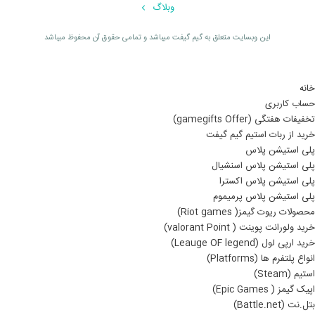
وبلاگ
اين وبسايت متعلق به گیم گیفت ميباشد و تمامی حقوق آن محفوظ ميباشد
خانه
حساب کاربری
تخفیفات هفتگی (gamegifts Offer)
خرید از ربات استیم گیم گیفت
پلی استیشن پلاس
پلی استیشن پلاس اسنشیال
پلی استیشن پلاس اکسترا
پلی استیشن پلاس پرمیموم
محصولات ریوت گیمز( Riot games)
خرید ولورانت پوینت ( valorant Point)
خرید ارپی لول (Leauge OF legend)
انواع پلتفرم ها (Platforms)
استیم (Steam)
اپیک گیمز ( Epic Games)
بتل.نت (Battle.net)