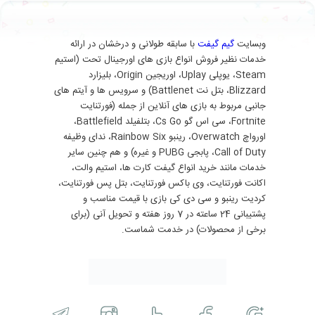
وبسایت
گیم گیفت
با سابقه طولانی و درخشان در ارائه
خدمات نظیر فروش انواع بازی های اورجینال تحت (استیم
Steam، یوپلی Uplay، اوریجین Origin، بلیزارد
Blizzard، بتل نت Battlenet) و سرویس ها و آیتم های
جانبی مربوط به بازی های آنلاین از جمله (فورتنایت
Fortnite، سی اس گو Cs Go، بتلفیلد Battlefield،
اورواچ Overwatch، رینبو Rainbow Six، ندای وظیفه
Call of Duty، پابجی PUBG و غیره) و هم چنین سایر
خدمات مانند خرید انواع گیفت کارت ها، استیم والت،
اکانت فورتنایت، وی باکس فورتنایت، بتل پس فورتنایت،
کردیت رینبو و سی دی کی بازی با قیمت مناسب و
پشتیبانی 24 ساعته در 7 روز هفته و تحویل آنی (برای
برخی از محصولات) در خدمت شماست.