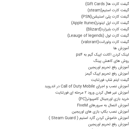
گیفت کارت ها( Gift Cards)
گیفت کارت استیم(steam)
گیفت کارت پلی استیشن(PSN)
گیفت کارت اپل ایتونز(Apple Itunes)
گیفت کارت بلیزارد(Blizard)
گیفت کارت لول (Leauge of legends)
گیفت کارت ولورانت(valorant)
آموزش ها
لینک کردن اکانت اپیک گیم به ps4
روش های کاهش پینگ
آموزش رفع تحریم اوریجین
آموزش رفع تحریم اپیک گیمز
گیفت ایتم شاپ فورتنایت
آموزش نصب و اجرای Call of Duty Mobile در اندروید
آموزش غیر فعال کردن ورود ۲ مرحله ای فورتنایت
خرید بازی اورجینال کامپیوتر(PC)
آموزش اتصال به سرورهای FiveM
آموزش نصب بکاپ بازی های اوریجین
آموزش خاموش کردن گارد استیم ( Steam Guard )
آموزش رفع تحریم اوریجین