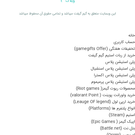
وبلاگ
اين وبسايت متعلق به گیم گیفت ميباشد و تمامی حقوق آن محفوظ ميباشد
خانه
حساب کاربری
تخفیفات هفتگی (gamegifts Offer)
خرید از ربات استیم گیم گیفت
پلی استیشن پلاس
پلی استیشن پلاس اسنشیال
پلی استیشن پلاس اکسترا
پلی استیشن پلاس پرمیموم
محصولات ریوت گیمز( Riot games)
خرید ولورانت پوینت ( valorant Point)
خرید ارپی لول (Leauge OF legend)
انواع پلتفرم ها (Platforms)
استیم (Steam)
اپیک گیمز ( Epic Games)
بتل.نت (Battle.net)