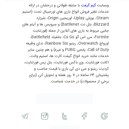
وبسایت
گیم گیفت
با سابقه طولانی و درخشان در ارائه
خدمات نظیر فروش انواع بازی های اورجینال تحت (استیم
Steam، یوپلی Uplay، اوریجین Origin، بلیزارد
Blizzard، بتل نت Battlenet) و سرویس ها و آیتم های
جانبی مربوط به بازی های آنلاین از جمله (فورتنایت
Fortnite، سی اس گو Cs Go، بتلفیلد Battlefield،
اورواچ Overwatch، رینبو Rainbow Six، ندای وظیفه
Call of Duty، پابجی PUBG و غیره) و هم چنین سایر
خدمات مانند خرید انواع گیفت کارت ها، استیم والت،
اکانت فورتنایت، وی باکس فورتنایت، بتل پس فورتنایت،
کردیت رینبو و سی دی کی بازی با قیمت مناسب و
پشتیبانی 24 ساعته در 7 روز هفته و تحویل آنی (برای
برخی از محصولات) در خدمت شماست.