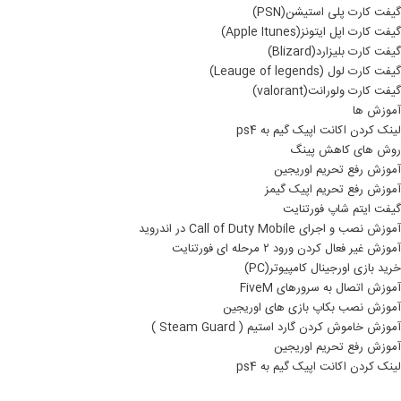
گیفت کارت پلی استیشن(PSN)
گیفت کارت اپل ایتونز(Apple Itunes)
گیفت کارت بلیزارد(Blizard)
گیفت کارت لول (Leauge of legends)
گیفت کارت ولورانت(valorant)
آموزش ها
لینک کردن اکانت اپیک گیم به ps4
روش های کاهش پینگ
آموزش رفع تحریم اوریجین
آموزش رفع تحریم اپیک گیمز
گیفت ایتم شاپ فورتنایت
آموزش نصب و اجرای Call of Duty Mobile در اندروید
آموزش غیر فعال کردن ورود ۲ مرحله ای فورتنایت
خرید بازی اورجینال کامپیوتر(PC)
آموزش اتصال به سرورهای FiveM
آموزش نصب بکاپ بازی های اوریجین
آموزش خاموش کردن گارد استیم ( Steam Guard )
آموزش رفع تحریم اوریجین
لینک کردن اکانت اپیک گیم به ps4