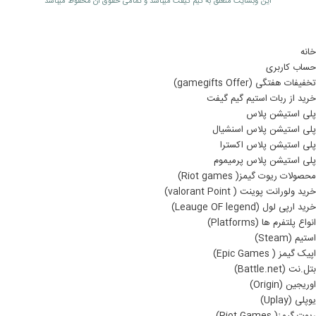
اين وبسايت متعلق به گیم گیفت ميباشد و تمامی حقوق آن محفوظ ميباشد
خانه
حساب کاربری
تخفیفات هفتگی (gamegifts Offer)
خرید از ربات استیم گیم گیفت
پلی استیشن پلاس
پلی استیشن پلاس اسنشیال
پلی استیشن پلاس اکسترا
پلی استیشن پلاس پرمیموم
محصولات ریوت گیمز( Riot games)
خرید ولورانت پوینت ( valorant Point)
خرید ارپی لول (Leauge OF legend)
انواع پلتفرم ها (Platforms)
استیم (Steam)
اپیک گیمز ( Epic Games)
بتل.نت (Battle.net)
اوریجین (Origin)
یوپلی (Uplay)