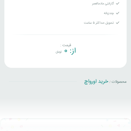
گارانتی مادمالعمر
چندزبانه
تحویل حداکثر ۵ ساعت
قیمت :
از:
0
تومان
خرید اورواچ
محصولات
/