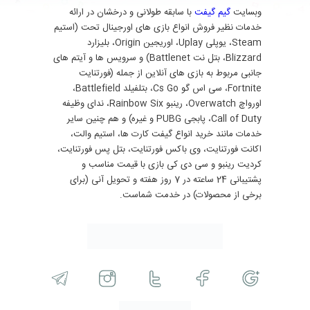
وبسایت
گیم گیفت
با سابقه طولانی و درخشان در ارائه
خدمات نظیر فروش انواع بازی های اورجینال تحت (استیم
Steam، یوپلی Uplay، اوریجین Origin، بلیزارد
Blizzard، بتل نت Battlenet) و سرویس ها و آیتم های
جانبی مربوط به بازی های آنلاین از جمله (فورتنایت
Fortnite، سی اس گو Cs Go، بتلفیلد Battlefield،
اورواچ Overwatch، رینبو Rainbow Six، ندای وظیفه
Call of Duty، پابجی PUBG و غیره) و هم چنین سایر
خدمات مانند خرید انواع گیفت کارت ها، استیم والت،
اکانت فورتنایت، وی باکس فورتنایت، بتل پس فورتنایت،
کردیت رینبو و سی دی کی بازی با قیمت مناسب و
پشتیبانی 24 ساعته در 7 روز هفته و تحویل آنی (برای
برخی از محصولات) در خدمت شماست.