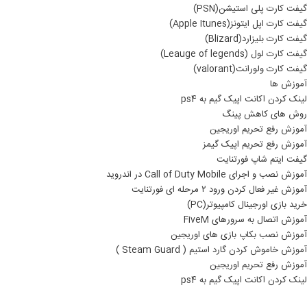
گیفت کارت پلی استیشن(PSN)
گیفت کارت اپل ایتونز(Apple Itunes)
گیفت کارت بلیزارد(Blizard)
گیفت کارت لول (Leauge of legends)
گیفت کارت ولورانت(valorant)
آموزش ها
لینک کردن اکانت اپیک گیم به ps4
روش های کاهش پینگ
آموزش رفع تحریم اوریجین
آموزش رفع تحریم اپیک گیمز
گیفت ایتم شاپ فورتنایت
آموزش نصب و اجرای Call of Duty Mobile در اندروید
آموزش غیر فعال کردن ورود ۲ مرحله ای فورتنایت
خرید بازی اورجینال کامپیوتر(PC)
آموزش اتصال به سرورهای FiveM
آموزش نصب بکاپ بازی های اوریجین
آموزش خاموش کردن گارد استیم ( Steam Guard )
آموزش رفع تحریم اوریجین
لینک کردن اکانت اپیک گیم به ps4