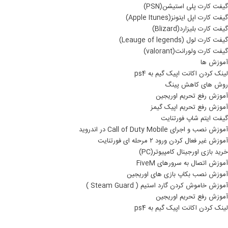
گیفت کارت پلی استیشن(PSN)
گیفت کارت اپل ایتونز(Apple Itunes)
گیفت کارت بلیزارد(Blizard)
گیفت کارت لول (Leauge of legends)
گیفت کارت ولورانت(valorant)
آموزش ها
لینک کردن اکانت اپیک گیم به ps4
روش های کاهش پینگ
آموزش رفع تحریم اوریجین
آموزش رفع تحریم اپیک گیمز
گیفت ایتم شاپ فورتنایت
آموزش نصب و اجرای Call of Duty Mobile در اندروید
آموزش غیر فعال کردن ورود ۲ مرحله ای فورتنایت
خرید بازی اورجینال کامپیوتر(PC)
آموزش اتصال به سرورهای FiveM
آموزش نصب بکاپ بازی های اوریجین
آموزش خاموش کردن گارد استیم ( Steam Guard )
آموزش رفع تحریم اوریجین
لینک کردن اکانت اپیک گیم به ps4