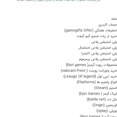
اين وبسايت متعلق به گیم گیفت ميباشد و تمامی حقوق آن محفوظ ميباشد
خانه
حساب کاربری
تخفیفات هفتگی (gamegifts Offer)
خرید از ربات استیم گیم گیفت
پلی استیشن پلاس
پلی استیشن پلاس اسنشیال
پلی استیشن پلاس اکسترا
پلی استیشن پلاس پرمیموم
محصولات ریوت گیمز( Riot games)
خرید ولورانت پوینت ( valorant Point)
خرید ارپی لول (Leauge OF legend)
انواع پلتفرم ها (Platforms)
استیم (Steam)
اپیک گیمز ( Epic Games)
بتل.نت (Battle.net)
اوریجین (Origin)
یوپلی (Uplay)
ریوت گیمز( Riot Games)