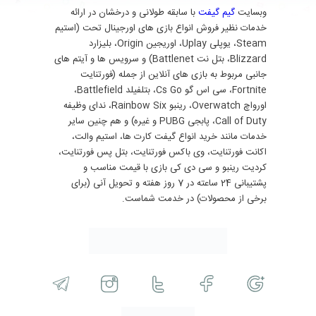
وبسایت
گیم گیفت
با سابقه طولانی و درخشان در ارائه
خدمات نظیر فروش انواع بازی های اورجینال تحت (استیم
Steam، یوپلی Uplay، اوریجین Origin، بلیزارد
Blizzard، بتل نت Battlenet) و سرویس ها و آیتم های
جانبی مربوط به بازی های آنلاین از جمله (فورتنایت
Fortnite، سی اس گو Cs Go، بتلفیلد Battlefield،
اورواچ Overwatch، رینبو Rainbow Six، ندای وظیفه
Call of Duty، پابجی PUBG و غیره) و هم چنین سایر
خدمات مانند خرید انواع گیفت کارت ها، استیم والت،
اکانت فورتنایت، وی باکس فورتنایت، بتل پس فورتنایت،
کردیت رینبو و سی دی کی بازی با قیمت مناسب و
پشتیبانی 24 ساعته در 7 روز هفته و تحویل آنی (برای
برخی از محصولات) در خدمت شماست.