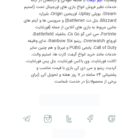
وبسایت
گیم گیفت
با سابقه طولانی و درخشان در ارائه
خدمات نظیر فروش انواع بازی های اورجینال تحت (استیم
Steam، یوپلی Uplay، اوریجین Origin، بلیزارد
Blizzard، بتل نت Battlenet) و سرویس ها و آیتم های
جانبی مربوط به بازی های آنلاین از جمله (فورتنایت
Fortnite، سی اس گو Cs Go، بتلفیلد Battlefield،
اورواچ Overwatch، رینبو Rainbow Six، ندای وظیفه
Call of Duty، پابجی PUBG و غیره) و هم چنین سایر
خدمات مانند خرید انواع گیفت کارت ها، استیم والت،
اکانت فورتنایت، وی باکس فورتنایت، بتل پس فورتنایت،
کردیت رینبو و سی دی کی بازی با قیمت مناسب و
پشتیبانی 24 ساعته در 7 روز هفته و تحویل آنی (برای
برخی از محصولات) در خدمت شماست.