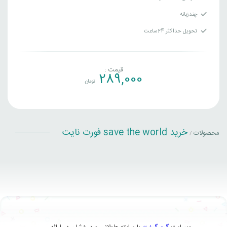
چندزبانه
تحویل حداکثر 24ساعت
قیمت :
289,000
تومان
خريد save the world فورت نايت
محصولات
/