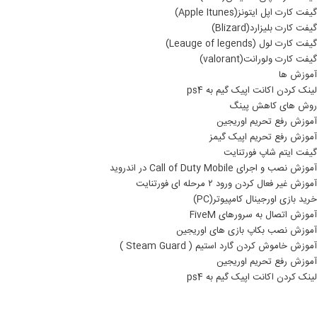
گیفت کارت اپل ایتونز(Apple Itunes)
گیفت کارت بلیزارد(Blizard)
گیفت کارت لول (Leauge of legends)
گیفت کارت ولورانت(valorant)
آموزش ها
لینک کردن اکانت اپیک گیم به ps4
روش های کاهش پینگ
آموزش رفع تحریم اوریجین
آموزش رفع تحریم اپیک گیمز
گیفت ایتم شاپ فورتنایت
آموزش نصب و اجرای Call of Duty Mobile در اندروید
آموزش غیر فعال کردن ورود ۲ مرحله ای فورتنایت
خرید بازی اورجینال کامپیوتر(PC)
آموزش اتصال به سرورهای FiveM
آموزش نصب بکاپ بازی های اوریجین
آموزش خاموش کردن گارد استیم ( Steam Guard )
آموزش رفع تحریم اوریجین
لینک کردن اکانت اپیک گیم به ps4