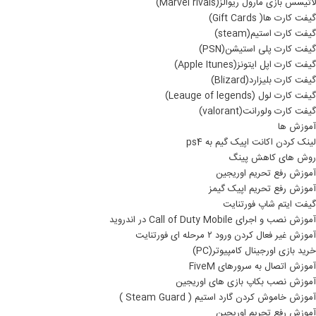
لاتیسس بازی مارول ریوالز(Marvel rivals)
گیفت کارت ها( Gift Cards)
گیفت کارت استیم(steam)
گیفت کارت پلی استیشن(PSN)
گیفت کارت اپل ایتونز(Apple Itunes)
گیفت کارت بلیزارد(Blizard)
گیفت کارت لول (Leauge of legends)
گیفت کارت ولورانت(valorant)
آموزش ها
لینک کردن اکانت اپیک گیم به ps4
روش های کاهش پینگ
آموزش رفع تحریم اوریجین
آموزش رفع تحریم اپیک گیمز
گیفت ایتم شاپ فورتنایت
آموزش نصب و اجرای Call of Duty Mobile در اندروید
آموزش غیر فعال کردن ورود ۲ مرحله ای فورتنایت
خرید بازی اورجینال کامپیوتر(PC)
آموزش اتصال به سرورهای FiveM
آموزش نصب بکاپ بازی های اوریجین
آموزش خاموش کردن گارد استیم ( Steam Guard )
آموزش رفع تحریم اوریجین