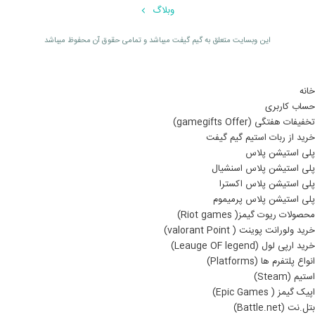
وبلاگ
اين وبسايت متعلق به گیم گیفت ميباشد و تمامی حقوق آن محفوظ ميباشد
خانه
حساب کاربری
تخفیفات هفتگی (gamegifts Offer)
خرید از ربات استیم گیم گیفت
پلی استیشن پلاس
پلی استیشن پلاس اسنشیال
پلی استیشن پلاس اکسترا
پلی استیشن پلاس پرمیموم
محصولات ریوت گیمز( Riot games)
خرید ولورانت پوینت ( valorant Point)
خرید ارپی لول (Leauge OF legend)
انواع پلتفرم ها (Platforms)
استیم (Steam)
اپیک گیمز ( Epic Games)
بتل.نت (Battle.net)