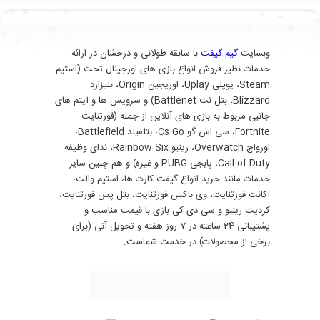
وبسایت
گیم گیفت
با سابقه طولانی و درخشان در ارائه
خدمات نظیر فروش انواع بازی های اورجینال تحت (استیم
Steam، یوپلی Uplay، اوریجین Origin، بلیزارد
Blizzard، بتل نت Battlenet) و سرویس ها و آیتم های
جانبی مربوط به بازی های آنلاین از جمله (فورتنایت
Fortnite، سی اس گو Cs Go، بتلفیلد Battlefield،
اورواچ Overwatch، رینبو Rainbow Six، ندای وظیفه
Call of Duty، پابجی PUBG و غیره) و هم چنین سایر
خدمات مانند خرید انواع گیفت کارت ها، استیم والت،
اکانت فورتنایت، وی باکس فورتنایت، بتل پس فورتنایت،
کردیت رینبو و سی دی کی بازی با قیمت مناسب و
پشتیبانی 24 ساعته در 7 روز هفته و تحویل آنی (برای
برخی از محصولات) در خدمت شماست.