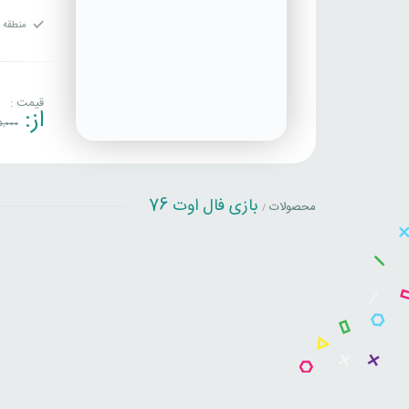
منطقه ف
قیمت :
از:
5,000
بازی فال اوت 76
محصولات
/