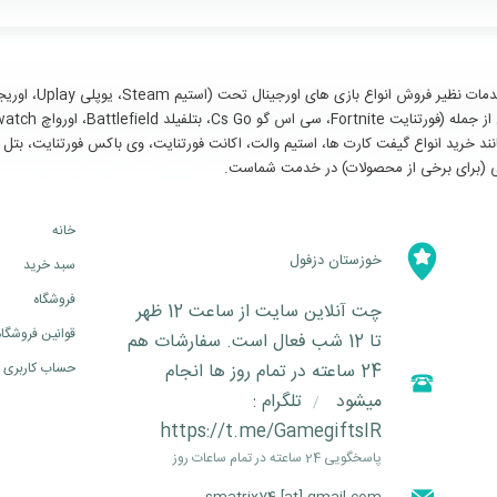
سایر خدمات مانند خرید انواع گیفت کارت ها، استیم والت، اکانت فورتنایت، وی باکس فورتنای
خانه
خوزستان دزفول
سبد خرید
فروشگاه
چت آنلاین سایت از ساعت 12 ظهر
قوانین فروشگاه
تا 12 شب فعال است. سفارشات هم
24 ساعته در تمام روز ها انجام
حساب کاربری
میشود
تلگرام :
/
https://t.me/GamegiftsIR
پاسخگویی 24 ساعته در تمام ساعات روز