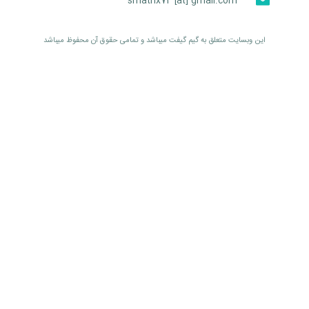
smatrix74 [at] gmail.com
اين وبسايت متعلق به گیم گیفت ميباشد و تمامی حقوق آن محفوظ ميباشد