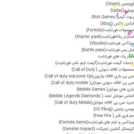
اوریجین (Origin)
یوپلی (Uplay)
ریوت گیمز( Riot Games)
ایکس باکس (Xbox)
محصولات فورتنایت(Fortnite)
استارتر پک فورتنایت(Starter pack)
ویباکس فورتنایت(Vbucks)
بتل پس فورتنایت(Battle pass)
دیگر پک های فورتنایت
خدمات گیفت فورتنایت(گیفت ایتم شاپ فورتنایت)
محصولات کالاف دیوتی ( Call of Duty)
سی پی بازی کالاف وارزون(Call of duty warzone Cp)
سی پی کالاف دیوتی موبایل( Call of duty mobile)
بازی های موبایل( Mobile Games)
الماس موبایل لجند ( Mobile Legends Diamonds)
خرید سی پی کالاف موبایل(Call of duty Mobile)
یوسی پایجی (UC Pbug)
جم فری فایر ( Free Fire)
ویباکس و ایتم های فورتنایت(Fortnite Items)
کریستال گنشین ایمپکت (Genshin Impact)