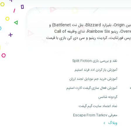
با سابقه طولانی و درخشان در ارائه خدمات نظیر فروش انواع بازی های اورجینال تحت (استیم Steam، یوپلی Uplay، اوریجین Origin، بلیزارد Blizzard، بتل نت Battlenet) و
سرویس ها و آیتم های جانبی مربوط به بازی های آنلاین از جمله (فورتنایت Fortnite، سی اس گو Cs Go، بتلفیلد Battlefield، اورواچ Overwatch، رینبو Rainbow Six، ندای وظیفه Call of
ت، بتل پس فورتنایت، کردیت رینبو و سی دی کی بازی با قیمت
نقد و بررسی بازی Split Fiction
آموزش باز کردن ادد فرند استیم
آموزش خرید جم موبایل لجند ارزان
آموزش فعال سازی گیفت کارت استیم
گردونه شانس
نماد اعتماد سایت گیم گیفت
معرفی Escape From Tarkov
وبلاگ