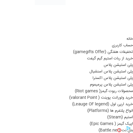
خانه
حساب کاربری
تخفیفات هفتگی (gamegifts Offer)
خرید از ربات استیم گیم گیفت
پلی استیشن پلاس
پلی استیشن پلاس اسنشیال
پلی استیشن پلاس اکسترا
پلی استیشن پلاس پرمیموم
محصولات ریوت گیمز( Riot games)
خرید ولورانت پوینت ( valorant Point)
خرید ارپی لول (Leauge OF legend)
انواع پلتفرم ها (Platforms)
استیم (Steam)
اپیک گیمز ( Epic Games)
بتل.نت (Battle.net)