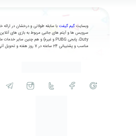
وبسایت
گیم گیفت
Duty، پابجی PUBG و غیره) و هم چنین 
مناسب و پشتیبانی 24 ساعته در 7 روز هفته و تحویل آنی (برای برخی از محصولات) در خدمت شماست.