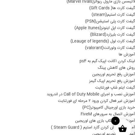
لاتیسس بازی مارول ریوالز(Marvel rivals)
گیفت کارت ها( Gift Cards)
گیفت کارت استیم(steam)
گیفت کارت پلی استیشن(PSN)
گیفت کارت اپل ایتونز(Apple Itunes)
گیفت کارت بلیزارد(Blizard)
گیفت کارت لول (Leauge of legends)
گیفت کارت ولورانت(valorant)
آموزش ها
لینک کردن اکانت اپیک گیم به ps4
روش های کاهش پینگ
آموزش رفع تحریم اوریجین
آموزش رفع تحریم اپیک گیمز
گیفت ایتم شاپ فورتنایت
آموزش نصب و اجرای Call of Duty Mobile در اندروید
آموزش غیر فعال کردن ورود ۲ مرحله ای فورتنایت
خرید بازی اورجینال کامپیوتر(PC)
آموزش اتصال به سرورهای FiveM
آموزش نصب بکاپ بازی های اوریجین
0
آموزش خاموش کردن گارد استیم ( Steam Guard )
آموزش رفع تحریم اوریجین