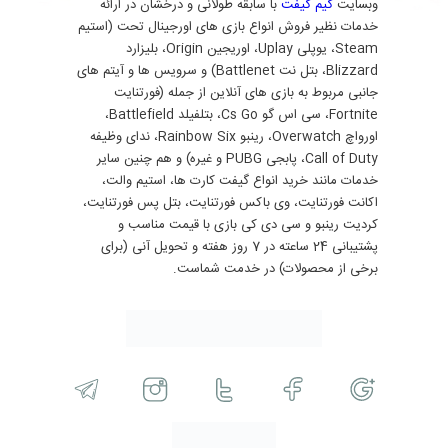
وبسایت
گیم گیفت
با سابقه طولانی و درخشان در ارائه
خدمات نظیر فروش انواع بازی های اورجینال تحت (استیم
Steam، یوپلی Uplay، اوریجین Origin، بلیزارد
Blizzard، بتل نت Battlenet) و سرویس ها و آیتم های
جانبی مربوط به بازی های آنلاین از جمله (فورتنایت
Fortnite، سی اس گو Cs Go، بتلفیلد Battlefield،
اورواچ Overwatch، رینبو Rainbow Six، ندای وظیفه
Call of Duty، پابجی PUBG و غیره) و هم چنین سایر
خدمات مانند خرید انواع گیفت کارت ها، استیم والت،
اکانت فورتنایت، وی باکس فورتنایت، بتل پس فورتنایت،
کردیت رینبو و سی دی کی بازی با قیمت مناسب و
پشتیبانی 24 ساعته در 7 روز هفته و تحویل آنی (برای
برخی از محصولات) در خدمت شماست.