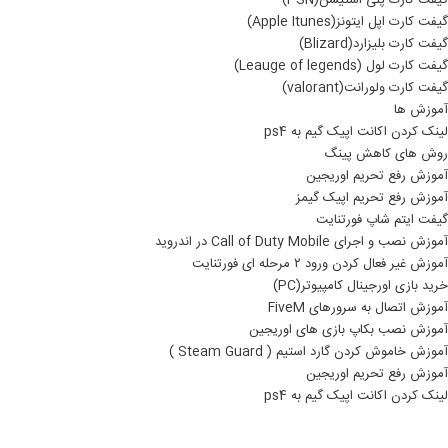
گیفت کارت پلی استیشن(PSN)
گیفت کارت اپل ایتونز(Apple Itunes)
گیفت کارت بلیزارد(Blizard)
گیفت کارت لول (Leauge of legends)
گیفت کارت ولورانت(valorant)
آموزش ها
لینک کردن اکانت اپیک گیم به ps4
روش های کاهش پینگ
آموزش رفع تحریم اوریجین
آموزش رفع تحریم اپیک گیمز
گیفت ایتم شاپ فورتنایت
آموزش نصب و اجرای Call of Duty Mobile در اندروید
آموزش غیر فعال کردن ورود ۲ مرحله ای فورتنایت
خرید بازی اورجینال کامپیوتر(PC)
آموزش اتصال به سرورهای FiveM
آموزش نصب بکاپ بازی های اوریجین
آموزش خاموش کردن گارد استیم ( Steam Guard )
آموزش رفع تحریم اوریجین
لینک کردن اکانت اپیک گیم به ps4