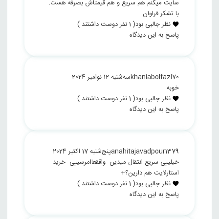
سایت میکنم هم سریع و هم قیمتاش بصرفه هست.
با تشکر فراوان
نظر جالبی بود
(
1
نفر دوست داشتند )
پاسخ به این دیدگاه
khaniabolfazl70
سه‌شنبه 12 نوامبر 2024
خوبه
نظر جالبی بود
(
1
نفر دوست داشتند )
پاسخ به این دیدگاه
anahitajavadpour1379
پنج‌شنبه 17 اکتبر 2024
خیلییی سریع انتقال میدین..واققعاامرسییی..خرید
استارلایت هم دارین؟+
نظر جالبی بود
(
1
نفر دوست داشتند )
پاسخ به این دیدگاه