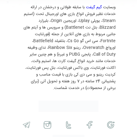
وبسایت
گیم گیفت
با سابقه طولانی و درخشان در ارائه
خدمات نظیر فروش انواع بازی های اورجینال تحت (استیم
Steam، یوپلی Uplay، اوریجین Origin، بلیزارد
Blizzard، بتل نت Battlenet) و سرویس ها و آیتم های
جانبی مربوط به بازی های آنلاین از جمله (فورتنایت
Fortnite، سی اس گو Cs Go، بتلفیلد Battlefield،
اورواچ Overwatch، رینبو Rainbow Six، ندای وظیفه
Call of Duty، پابجی PUBG و غیره) و هم چنین سایر
خدمات مانند خرید انواع گیفت کارت ها، استیم والت،
اکانت فورتنایت، وی باکس فورتنایت، بتل پس فورتنایت،
کردیت رینبو و سی دی کی بازی با قیمت مناسب و
پشتیبانی 24 ساعته در 7 روز هفته و تحویل آنی (برای
برخی از محصولات) در خدمت شماست.