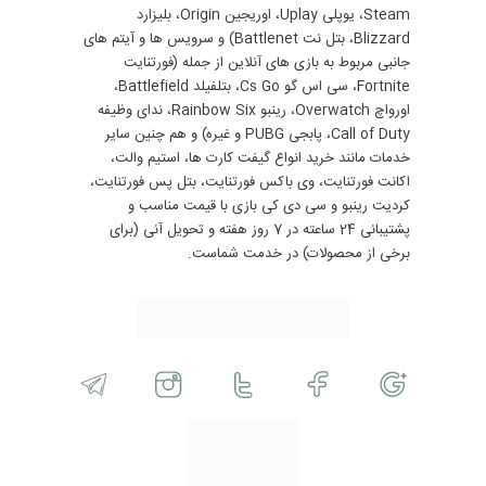
Steam، یوپلی Uplay، اوریجین Origin، بلیزارد
Blizzard، بتل نت Battlenet) و سرویس ها و آیتم های
جانبی مربوط به بازی های آنلاین از جمله (فورتنایت
Fortnite، سی اس گو Cs Go، بتلفیلد Battlefield،
اورواچ Overwatch، رینبو Rainbow Six، ندای وظیفه
Call of Duty، پابجی PUBG و غیره) و هم چنین سایر
خدمات مانند خرید انواع گیفت کارت ها، استیم والت،
اکانت فورتنایت، وی باکس فورتنایت، بتل پس فورتنایت،
کردیت رینبو و سی دی کی بازی با قیمت مناسب و
پشتیبانی 24 ساعته در 7 روز هفته و تحویل آنی (برای
برخی از محصولات) در خدمت شماست.