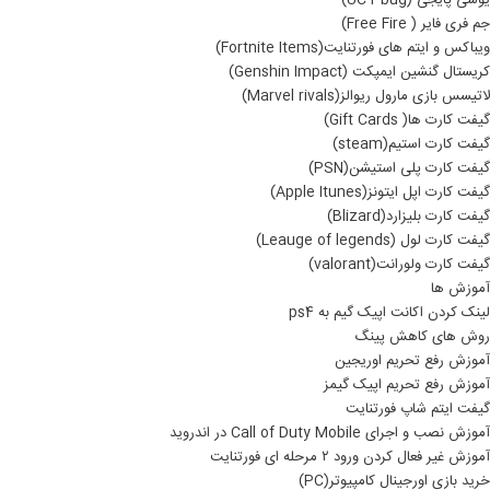
یوسی پایجی (UC Pbug)
جم فری فایر ( Free Fire)
ویباکس و ایتم های فورتنایت(Fortnite Items)
کریستال گنشین ایمپکت (Genshin Impact)
لاتیسس بازی مارول ریوالز(Marvel rivals)
گیفت کارت ها( Gift Cards)
گیفت کارت استیم(steam)
گیفت کارت پلی استیشن(PSN)
گیفت کارت اپل ایتونز(Apple Itunes)
گیفت کارت بلیزارد(Blizard)
گیفت کارت لول (Leauge of legends)
گیفت کارت ولورانت(valorant)
آموزش ها
لینک کردن اکانت اپیک گیم به ps4
روش های کاهش پینگ
آموزش رفع تحریم اوریجین
آموزش رفع تحریم اپیک گیمز
گیفت ایتم شاپ فورتنایت
آموزش نصب و اجرای Call of Duty Mobile در اندروید
آموزش غیر فعال کردن ورود ۲ مرحله ای فورتنایت
خرید بازی اورجینال کامپیوتر(PC)