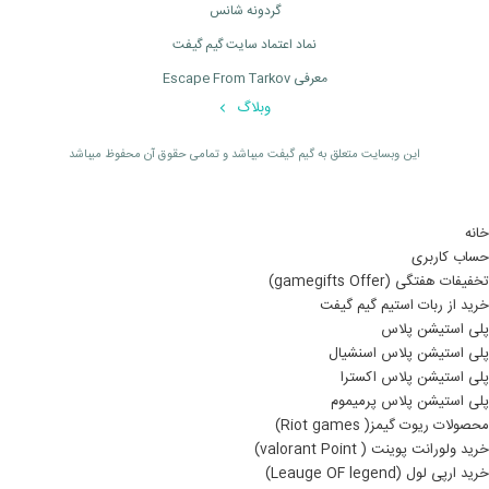
گردونه شانس
نماد اعتماد سایت گیم گیفت
معرفی Escape From Tarkov
وبلاگ
اين وبسايت متعلق به گیم گیفت ميباشد و تمامی حقوق آن محفوظ ميباشد
خانه
حساب کاربری
تخفیفات هفتگی (gamegifts Offer)
خرید از ربات استیم گیم گیفت
پلی استیشن پلاس
پلی استیشن پلاس اسنشیال
پلی استیشن پلاس اکسترا
پلی استیشن پلاس پرمیموم
محصولات ریوت گیمز( Riot games)
خرید ولورانت پوینت ( valorant Point)
خرید ارپی لول (Leauge OF legend)