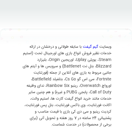
وبسایت
گیم گیفت
با سابقه طولانی و درخشان در ارائه
خدمات نظیر فروش انواع بازی های اورجینال تحت (استیم
Steam، یوپلی Uplay، اوریجین Origin، بلیزارد
Blizzard، بتل نت Battlenet) و سرویس ها و آیتم های
جانبی مربوط به بازی های آنلاین از جمله (فورتنایت
Fortnite، سی اس گو Cs Go، بتلفیلد Battlefield،
اورواچ Overwatch، رینبو Rainbow Six، ندای وظیفه
Call of Duty، پابجی PUBG و غیره) و هم چنین سایر
خدمات مانند خرید انواع گیفت کارت ها، استیم والت،
اکانت فورتنایت، وی باکس فورتنایت، بتل پس فورتنایت،
کردیت رینبو و سی دی کی بازی با قیمت مناسب و
پشتیبانی 24 ساعته در 7 روز هفته و تحویل آنی (برای
برخی از محصولات) در خدمت شماست.