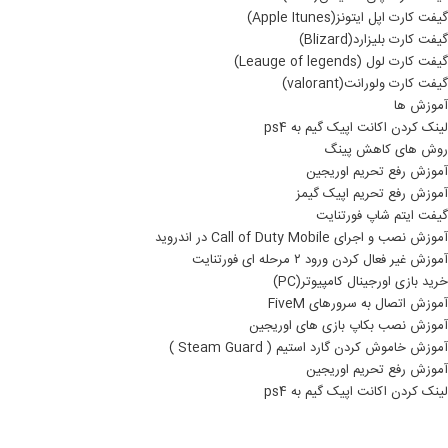
گیفت کارت اپل ایتونز(Apple Itunes)
گیفت کارت بلیزارد(Blizard)
گیفت کارت لول (Leauge of legends)
گیفت کارت ولورانت(valorant)
آموزش ها
لینک کردن اکانت اپیک گیم به ps4
روش های کاهش پینگ
آموزش رفع تحریم اوریجین
آموزش رفع تحریم اپیک گیمز
گیفت ایتم شاپ فورتنایت
آموزش نصب و اجرای Call of Duty Mobile در اندروید
آموزش غیر فعال کردن ورود ۲ مرحله ای فورتنایت
خرید بازی اورجینال کامپیوتر(PC)
آموزش اتصال به سرورهای FiveM
آموزش نصب بکاپ بازی های اوریجین
آموزش خاموش کردن گارد استیم ( Steam Guard )
آموزش رفع تحریم اوریجین
لینک کردن اکانت اپیک گیم به ps4