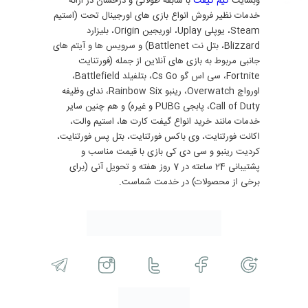
وبسایت
گیم گیفت
با سابقه طولانی و درخشان در ارائه
خدمات نظیر فروش انواع بازی های اورجینال تحت (استیم
Steam، یوپلی Uplay، اوریجین Origin، بلیزارد
Blizzard، بتل نت Battlenet) و سرویس ها و آیتم های
جانبی مربوط به بازی های آنلاین از جمله (فورتنایت
Fortnite، سی اس گو Cs Go، بتلفیلد Battlefield،
اورواچ Overwatch، رینبو Rainbow Six، ندای وظیفه
Call of Duty، پابجی PUBG و غیره) و هم چنین سایر
خدمات مانند خرید انواع گیفت کارت ها، استیم والت،
اکانت فورتنایت، وی باکس فورتنایت، بتل پس فورتنایت،
کردیت رینبو و سی دی کی بازی با قیمت مناسب و
پشتیبانی 24 ساعته در 7 روز هفته و تحویل آنی (برای
برخی از محصولات) در خدمت شماست.