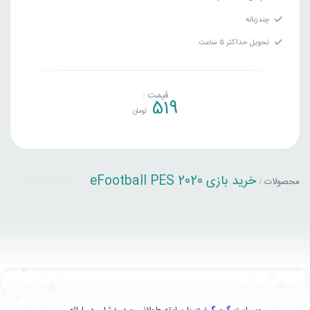
چندزبانه
تحویل حداکثر ۵ ساعت
قیمت :
519
تومان
خرید بازی eFootball PES 2020
محصولات
/