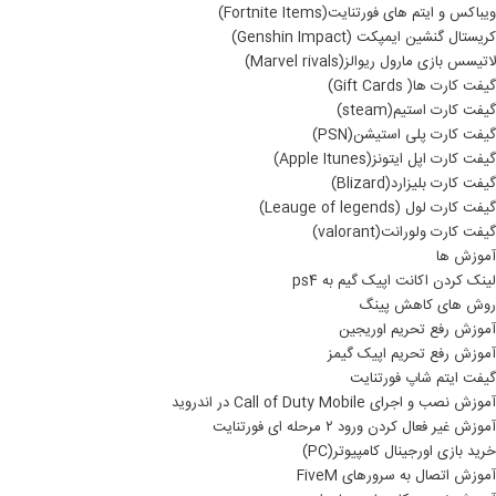
ویباکس و ایتم های فورتنایت(Fortnite Items)
کریستال گنشین ایمپکت (Genshin Impact)
لاتیسس بازی مارول ریوالز(Marvel rivals)
گیفت کارت ها( Gift Cards)
گیفت کارت استیم(steam)
گیفت کارت پلی استیشن(PSN)
گیفت کارت اپل ایتونز(Apple Itunes)
گیفت کارت بلیزارد(Blizard)
گیفت کارت لول (Leauge of legends)
گیفت کارت ولورانت(valorant)
آموزش ها
لینک کردن اکانت اپیک گیم به ps4
روش های کاهش پینگ
آموزش رفع تحریم اوریجین
آموزش رفع تحریم اپیک گیمز
گیفت ایتم شاپ فورتنایت
آموزش نصب و اجرای Call of Duty Mobile در اندروید
آموزش غیر فعال کردن ورود ۲ مرحله ای فورتنایت
خرید بازی اورجینال کامپیوتر(PC)
آموزش اتصال به سرورهای FiveM