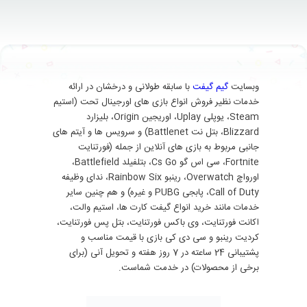
وبسایت
گیم گیفت
با سابقه طولانی و درخشان در ارائه
خدمات نظیر فروش انواع بازی های اورجینال تحت (استیم
Steam، یوپلی Uplay، اوریجین Origin، بلیزارد
Blizzard، بتل نت Battlenet) و سرویس ها و آیتم های
جانبی مربوط به بازی های آنلاین از جمله (فورتنایت
Fortnite، سی اس گو Cs Go، بتلفیلد Battlefield،
اورواچ Overwatch، رینبو Rainbow Six، ندای وظیفه
Call of Duty، پابجی PUBG و غیره) و هم چنین سایر
خدمات مانند خرید انواع گیفت کارت ها، استیم والت،
اکانت فورتنایت، وی باکس فورتنایت، بتل پس فورتنایت،
کردیت رینبو و سی دی کی بازی با قیمت مناسب و
پشتیبانی 24 ساعته در 7 روز هفته و تحویل آنی (برای
برخی از محصولات) در خدمت شماست.