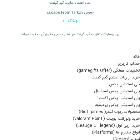
نماد اعتماد سایت گیم گیفت
معرفی Escape From Tarkov
وبلاگ
اين وبسايت متعلق به گیم گیفت ميباشد و تمامی حقوق آن محفوظ ميباشد
خانه
حساب کاربری
تخفیفات هفتگی (gamegifts Offer)
خرید از ربات استیم گیم گیفت
پلی استیشن پلاس
پلی استیشن پلاس اسنشیال
پلی استیشن پلاس اکسترا
پلی استیشن پلاس پرمیموم
محصولات ریوت گیمز( Riot games)
خرید ولورانت پوینت ( valorant Point)
خرید ارپی لول (Leauge OF legend)
انواع پلتفرم ها (Platforms)
استیم (Steam)