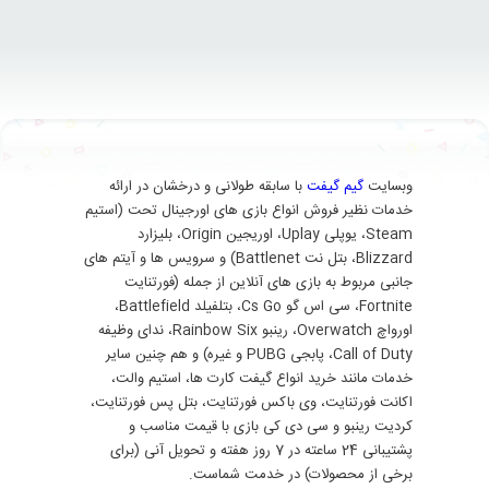
وبسایت
گیم گیفت
با سابقه طولانی و درخشان در ارائه
خدمات نظیر فروش انواع بازی های اورجینال تحت (استیم
Steam، یوپلی Uplay، اوریجین Origin، بلیزارد
Blizzard، بتل نت Battlenet) و سرویس ها و آیتم های
جانبی مربوط به بازی های آنلاین از جمله (فورتنایت
Fortnite، سی اس گو Cs Go، بتلفیلد Battlefield،
اورواچ Overwatch، رینبو Rainbow Six، ندای وظیفه
Call of Duty، پابجی PUBG و غیره) و هم چنین سایر
خدمات مانند خرید انواع گیفت کارت ها، استیم والت،
اکانت فورتنایت، وی باکس فورتنایت، بتل پس فورتنایت،
کردیت رینبو و سی دی کی بازی با قیمت مناسب و
پشتیبانی 24 ساعته در 7 روز هفته و تحویل آنی (برای
برخی از محصولات) در خدمت شماست.