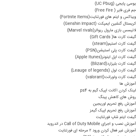
یوسی پایجی (UC Pbug)
جم فری فایر ( Free Fire)
ویباکس و ایتم های فورتنایت(Fortnite Items)
کریستال گنشین ایمپکت (Genshin Impact)
لاتیسس بازی مارول ریوالز(Marvel rivals)
گیفت کارت ها( Gift Cards)
گیفت کارت استیم(steam)
گیفت کارت پلی استیشن(PSN)
گیفت کارت اپل ایتونز(Apple Itunes)
گیفت کارت بلیزارد(Blizard)
گیفت کارت لول (Leauge of legends)
گیفت کارت ولورانت(valorant)
آموزش ها
لینک کردن اکانت اپیک گیم به ps4
روش های کاهش پینگ
آموزش رفع تحریم اوریجین
آموزش رفع تحریم اپیک گیمز
گیفت ایتم شاپ فورتنایت
آموزش نصب و اجرای Call of Duty Mobile در اندروید
آموزش غیر فعال کردن ورود ۲ مرحله ای فورتنایت