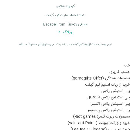
گردونه شانس
نماد اعتماد سایت گیم گیفت
معرفی Escape From Tarkov
وبلاگ
اين وبسايت متعلق به گیم گیفت ميباشد و تمامی حقوق آن محفوظ ميباشد
خانه
حساب کاربری
تخفیفات هفتگی (gamegifts Offer)
خرید از ربات استیم گیم گیفت
پلی استیشن پلاس
پلی استیشن پلاس اسنشیال
پلی استیشن پلاس اکسترا
پلی استیشن پلاس پرمیموم
محصولات ریوت گیمز( Riot games)
خرید ولورانت پوینت ( valorant Point)
خرید ارپی لول (Leauge OF legend)