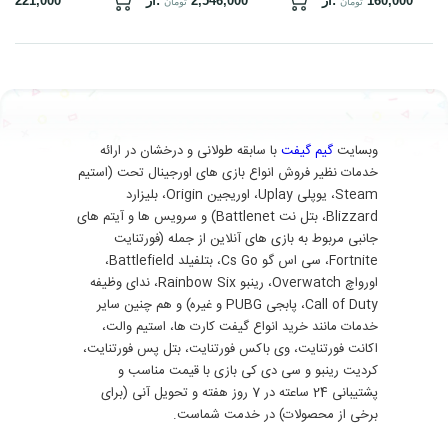
160,000
از:
2,546,000
از:
221,000
تومان
تومان
توم
وبسایت
گیم گیفت
با سابقه طولانی و درخشان در ارائه
خدمات نظیر فروش انواع بازی های اورجینال تحت (استیم
Steam، یوپلی Uplay، اوریجین Origin، بلیزارد
Blizzard، بتل نت Battlenet) و سرویس ها و آیتم های
جانبی مربوط به بازی های آنلاین از جمله (فورتنایت
Fortnite، سی اس گو Cs Go، بتلفیلد Battlefield،
اورواچ Overwatch، رینبو Rainbow Six، ندای وظیفه
Call of Duty، پابجی PUBG و غیره) و هم چنین سایر
خدمات مانند خرید انواع گیفت کارت ها، استیم والت،
اکانت فورتنایت، وی باکس فورتنایت، بتل پس فورتنایت،
کردیت رینبو و سی دی کی بازی با قیمت مناسب و
پشتیبانی 24 ساعته در 7 روز هفته و تحویل آنی (برای
برخی از محصولات) در خدمت شماست.