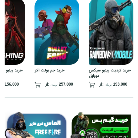
خرید
خرید
کردیت
جم
رینبو
بولت
سیکس
اکو
موبایل
خرید کردیت رینبو سیکس
خرید جم بولت اکو
خرید رینبو کا
موبایل
193,000
از:
257,000
از:
156,000
تومان
تومان
توم