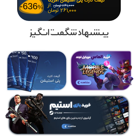
گیفت کارت پلی استیشن آمریکا
از:
-636
261,000
تومان
%
261,000
تومان