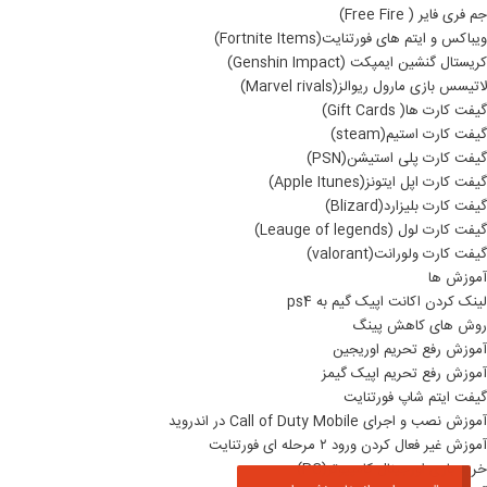
جم فری فایر ( Free Fire)
ویباکس و ایتم های فورتنایت(Fortnite Items)
کریستال گنشین ایمپکت (Genshin Impact)
لاتیسس بازی مارول ریوالز(Marvel rivals)
گیفت کارت ها( Gift Cards)
گیفت کارت استیم(steam)
گیفت کارت پلی استیشن(PSN)
گیفت کارت اپل ایتونز(Apple Itunes)
گیفت کارت بلیزارد(Blizard)
گیفت کارت لول (Leauge of legends)
گیفت کارت ولورانت(valorant)
آموزش ها
لینک کردن اکانت اپیک گیم به ps4
روش های کاهش پینگ
آموزش رفع تحریم اوریجین
آموزش رفع تحریم اپیک گیمز
گیفت ایتم شاپ فورتنایت
آموزش نصب و اجرای Call of Duty Mobile در اندروید
آموزش غیر فعال کردن ورود ۲ مرحله ای فورتنایت
خرید بازی اورجینال کامپیوتر(PC)