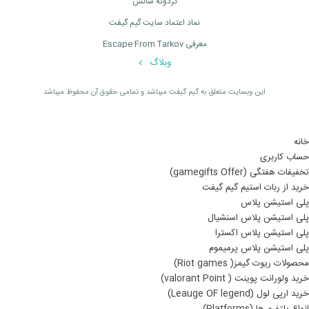
گردونه شانس
نماد اعتماد سایت گیم گیفت
معرفی Escape From Tarkov
وبلاگ
اين وبسايت متعلق به گیم گیفت ميباشد و تمامی حقوق آن محفوظ ميباشد
خانه
حساب کاربری
تخفیفات هفتگی (gamegifts Offer)
خرید از ربات استیم گیم گیفت
پلی استیشن پلاس
پلی استیشن پلاس اسنشیال
پلی استیشن پلاس اکسترا
پلی استیشن پلاس پرمیموم
محصولات ریوت گیمز( Riot games)
خرید ولورانت پوینت ( valorant Point)
خرید ارپی لول (Leauge OF legend)