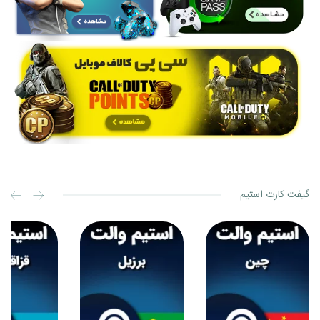
گیفت کارت استیم
استیم
استیم
والت
والت
چین
برزیل